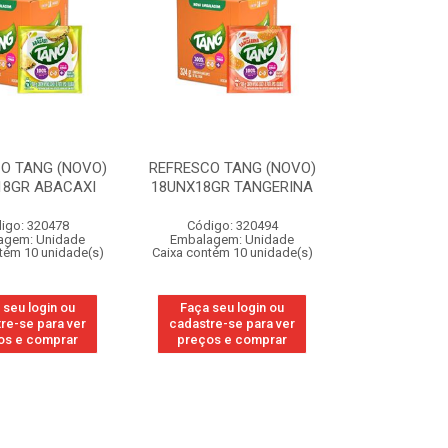
O TANG (NOVO)
REFRESCO TANG (NOVO)
18GR ABACAXI
18UNX18GR TANGERINA
igo: 320478
Código: 320494
agem: Unidade
Embalagem: Unidade
tém 10 unidade(s)
Caixa contém 10 unidade(s)
 seu login ou
Faça seu login ou
re-se para ver
cadastre-se para ver
os e comprar
preços e comprar