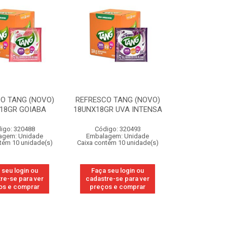
O TANG (NOVO)
REFRESCO TANG (NOVO)
18GR GOIABA
18UNX18GR UVA INTENSA
igo: 320488
Código: 320493
agem: Unidade
Embalagem: Unidade
tém 10 unidade(s)
Caixa contém 10 unidade(s)
 seu login ou
Faça seu login ou
re-se para ver
cadastre-se para ver
os e comprar
preços e comprar