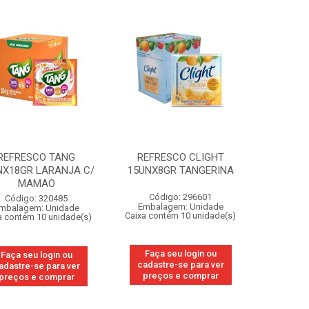
REFRESCO TANG
REFRESCO CLIGHT
NX18GR LARANJA C/
15UNX8GR TANGERINA
MAMAO
Código: 296601
Código: 320485
Embalagem: Unidade
mbalagem: Unidade
Caixa contém 10 unidade(s)
a contém 10 unidade(s)
Faça seu login ou
Faça seu login ou
cadastre-se para ver
adastre-se para ver
preços e comprar
preços e comprar