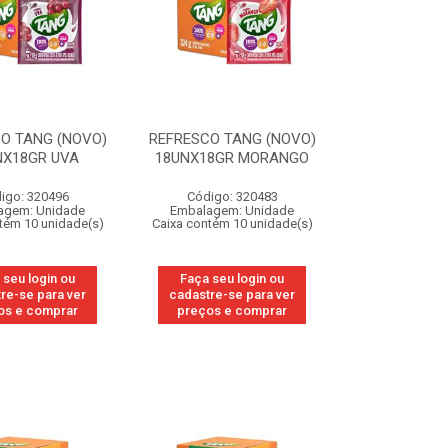
O TANG (NOVO)
REFRESCO TANG (NOVO)
NX18GR UVA
18UNX18GR MORANGO
igo: 320496
Código: 320483
agem: Unidade
Embalagem: Unidade
tém 10 unidade(s)
Caixa contém 10 unidade(s)
 seu login ou
Faça seu login ou
re-se para ver
cadastre-se para ver
os e comprar
preços e comprar