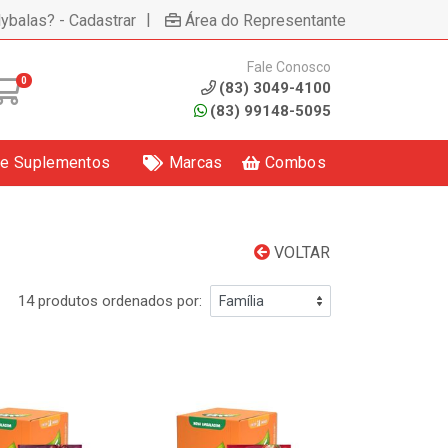
|
lybalas? - Cadastrar
Área do Representante
Fale Conosco
0
(83) 3049-4100
(83) 99148-5095
 e Suplementos
Marcas
Combos
VOLTAR
14 produtos ordenados por: