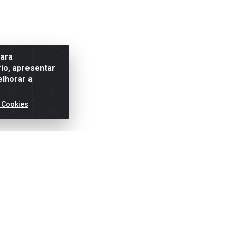
para
io, apresentar
elhorar a
 Cookies