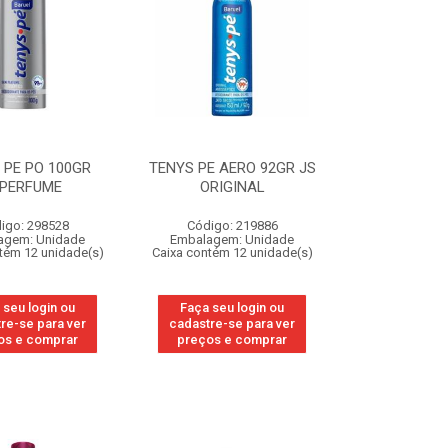
 PE PO 100GR
TENYS PE AERO 92GR JS
/PERFUME
ORIGINAL
igo: 298528
Código: 219886
agem: Unidade
Embalagem: Unidade
tém 12 unidade(s)
Caixa contém 12 unidade(s)
 seu login ou
Faça seu login ou
re-se para ver
cadastre-se para ver
os e comprar
preços e comprar