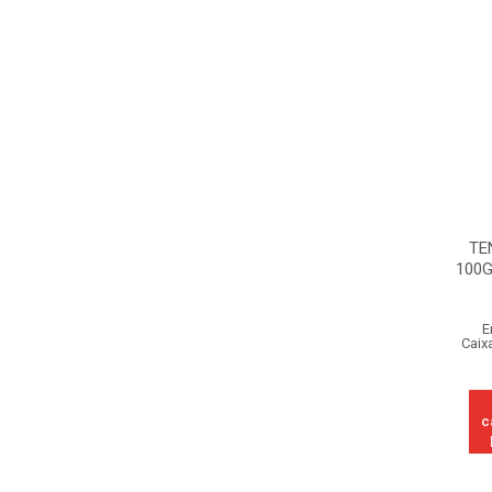
TE
100
E
Caix
c