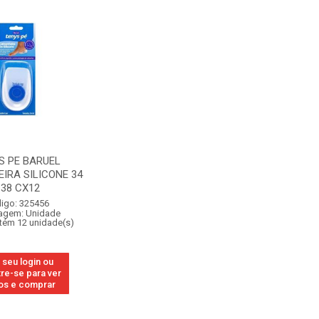
S PE BARUEL
IRA SILICONE 34
 38 CX12
igo: 325456
agem: Unidade
tém 12 unidade(s)
 seu login ou
re-se para ver
os e comprar