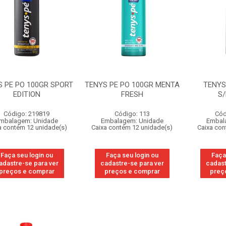
S PE PO 100GR SPORT
TENYS PE PO 100GR MENTA
TENYS
EDITION
FRESH
S
Código: 219819
Código: 113
Cód
mbalagem: Unidade
Embalagem: Unidade
Embal
a contém 12 unidade(s)
Caixa contém 12 unidade(s)
Caixa con
Faça seu login ou
Faça seu login ou
Faça
adastre-se para ver
cadastre-se para ver
cadast
preços e comprar
preços e comprar
preç