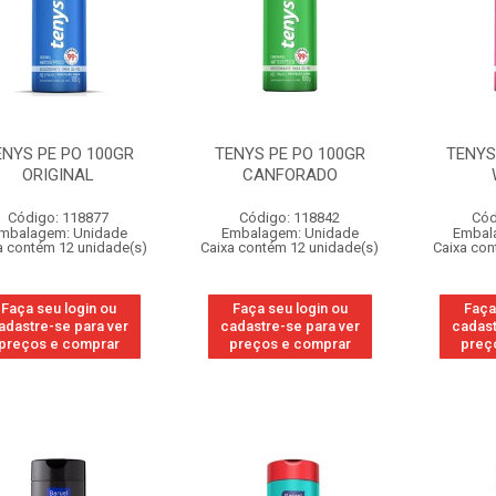
ENYS PE PO 100GR
TENYS PE PO 100GR
TENYS
ORIGINAL
CANFORADO
Código: 118877
Código: 118842
Cód
mbalagem: Unidade
Embalagem: Unidade
Embal
a contém 12 unidade(s)
Caixa contém 12 unidade(s)
Caixa con
Faça seu login ou
Faça seu login ou
Faça
adastre-se para ver
cadastre-se para ver
cadast
preços e comprar
preços e comprar
preç