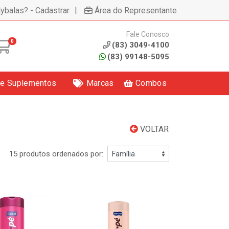
|
lybalas? - Cadastrar
Área do Representante
Fale Conosco
0
(83) 3049-4100
(83) 99148-5095
 e Suplementos
Marcas
Combos
VOLTAR
15 produtos ordenados por: