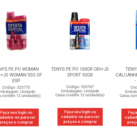
NYS PE PO WOMAN
TENYS PE PO 100GR ORI+JS
TENY
G+JS WOMAN 92G OF
SPORT 92GR
CALCANHE
ESP
-
Código: 326767
Código: 323773
Cód
Embalagem: Unidade
mbalagem: Unidade
Embal
Caixa contém 12 unidade(s)
a contém 12 unidade(s)
Caixa con
Faça seu login ou
Faça seu login ou
Faça
cadastre-se para ver
adastre-se para ver
cadast
preços e comprar
preços e comprar
preç