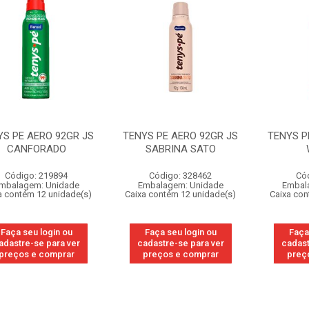
YS PE AERO 92GR JS
TENYS PE AERO 92GR JS
TENYS P
CANFORADO
SABRINA SATO
Código: 219894
Código: 328462
Có
mbalagem: Unidade
Embalagem: Unidade
Embal
a contém 12 unidade(s)
Caixa contém 12 unidade(s)
Caixa con
Faça seu login ou
Faça seu login ou
Faça
adastre-se para ver
cadastre-se para ver
cadast
preços e comprar
preços e comprar
preç