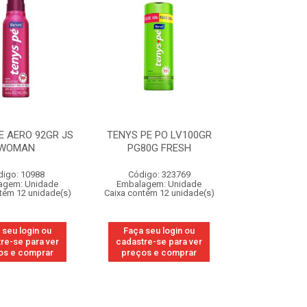
E AERO 92GR JS
TENYS PE PO LV100GR
WOMAN
PG80G FRESH
digo: 10988
Código: 323769
agem: Unidade
Embalagem: Unidade
tém 12 unidade(s)
Caixa contém 12 unidade(s)
 seu login ou
Faça seu login ou
re-se para ver
cadastre-se para ver
os e comprar
preços e comprar