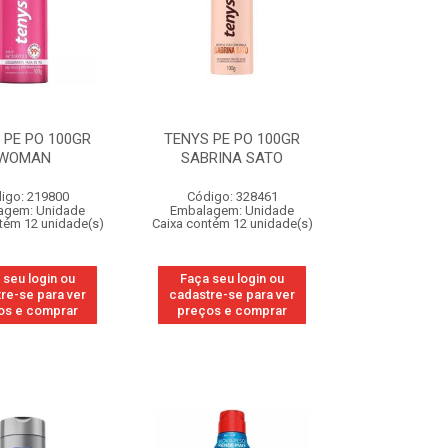
 PE PO 100GR
TENYS PE PO 100GR
WOMAN
SABRINA SATO
igo: 219800
Código: 328461
agem: Unidade
Embalagem: Unidade
tém 12 unidade(s)
Caixa contém 12 unidade(s)
 seu login ou
Faça seu login ou
re-se para ver
cadastre-se para ver
os e comprar
preços e comprar