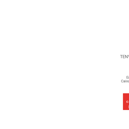
TEN
E
Caix
c