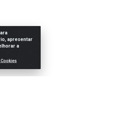
para
io, apresentar
elhorar a
 Cookies