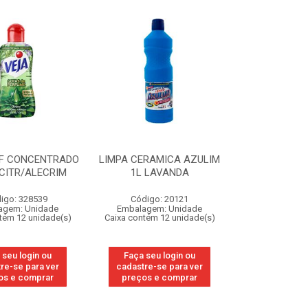
RF CONCENTRADO
LIMPA CERAMICA AZULIM
CITR/ALECRIM
1L LAVANDA
igo: 328539
Código: 20121
agem: Unidade
Embalagem: Unidade
tém 12 unidade(s)
Caixa contém 12 unidade(s)
 seu login ou
Faça seu login ou
re-se para ver
cadastre-se para ver
os e comprar
preços e comprar