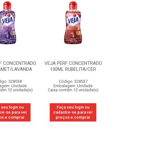
RF CONCENTRADO
VEJA PERF CONCENTRADO
AMET/LAVANDA
100ML RUBELITA/CER
igo: 328538
Código: 328537
agem: Unidade
Embalagem: Unidade
tém 12 unidade(s)
Caixa contém 12 unidade(s)
 seu login ou
Faça seu login ou
re-se para ver
cadastre-se para ver
os e comprar
preços e comprar