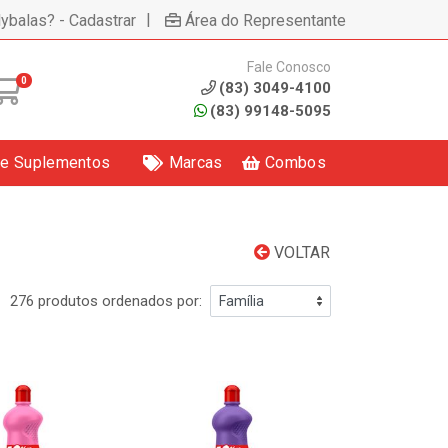
|
lybalas? - Cadastrar
Área do Representante
Fale Conosco
0
(83) 3049-4100
(83) 99148-5095
 e Suplementos
Marcas
Combos
VOLTAR
276 produtos ordenados por: