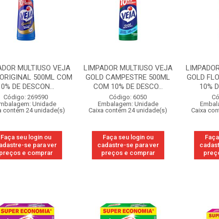
ADOR MULTIUSO VEJA
LIMPADOR MULTIUSO VEJA
LIMPADOR
ORIGINAL 500ML COM
GOLD CAMPESTRE 500ML
GOLD FL
10% DE DESCON...
COM 10% DE DESCO...
10% 
Código: 269590
Código: 6050
Có
mbalagem: Unidade
Embalagem: Unidade
Embal
a contém 24 unidade(s)
Caixa contém 24 unidade(s)
Caixa con
Faça seu login ou
Faça seu login ou
Faça
adastre-se para ver
cadastre-se para ver
cadast
preços e comprar
preços e comprar
preç