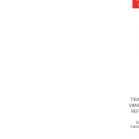
TIR
VANI
REF
E
Caix