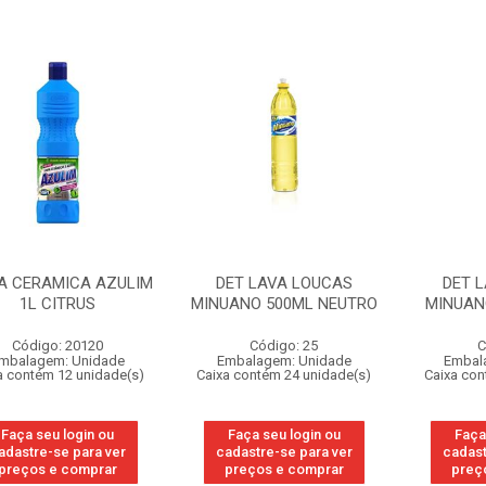
A CERAMICA AZULIM
DET LAVA LOUCAS
DET 
1L CITRUS
MINUANO 500ML NEUTRO
MINUAN
Código: 20120
Código: 25
C
mbalagem: Unidade
Embalagem: Unidade
Embal
a contém 12 unidade(s)
Caixa contém 24 unidade(s)
Caixa con
Faça seu login ou
Faça seu login ou
Faça
adastre-se para ver
cadastre-se para ver
cadast
preços e comprar
preços e comprar
preç