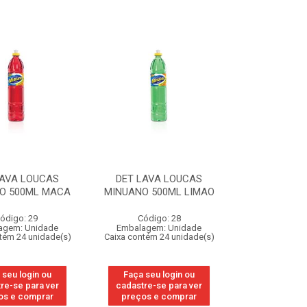
LAVA LOUCAS
DET LAVA LOUCAS
O 500ML MACA
MINUANO 500ML LIMAO
ódigo: 29
Código: 28
agem: Unidade
Embalagem: Unidade
tém 24 unidade(s)
Caixa contém 24 unidade(s)
 seu login ou
Faça seu login ou
re-se para ver
cadastre-se para ver
os e comprar
preços e comprar