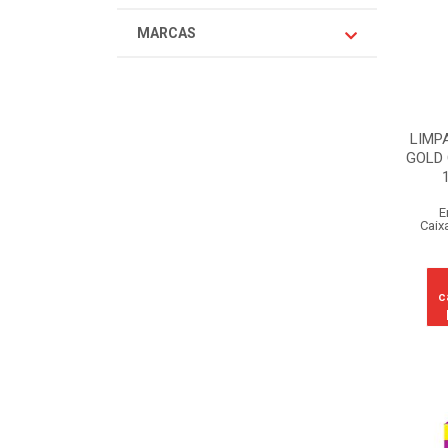
MARCAS
LIMP
GOLD 
E
Caix
c