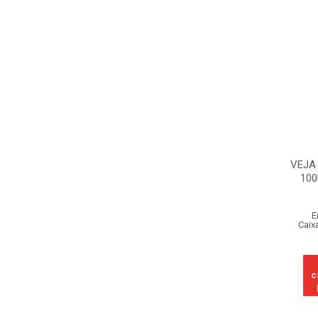
VEJA
10
E
Caix
c