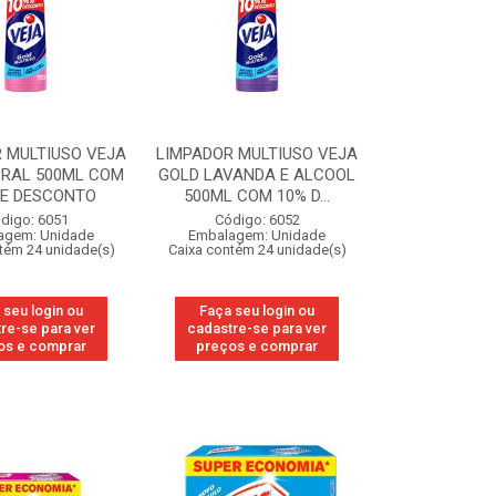
 MULTIUSO VEJA
LIMPADOR MULTIUSO VEJA
ORAL 500ML COM
GOLD LAVANDA E ALCOOL
DE DESCONTO
500ML COM 10% D...
digo: 6051
Código: 6052
agem: Unidade
Embalagem: Unidade
tém 24 unidade(s)
Caixa contém 24 unidade(s)
 seu login ou
Faça seu login ou
re-se para ver
cadastre-se para ver
os e comprar
preços e comprar