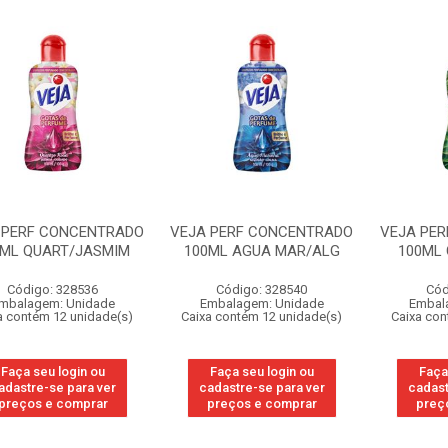
 PERF CONCENTRADO
VEJA PERF CONCENTRADO
VEJA PE
0ML QUART/JASMIM
100ML AGUA MAR/ALG
100ML 
Código: 328536
Código: 328540
Cód
mbalagem: Unidade
Embalagem: Unidade
Embal
a contém 12 unidade(s)
Caixa contém 12 unidade(s)
Caixa con
Faça seu login ou
Faça seu login ou
Faça
adastre-se para ver
cadastre-se para ver
cadast
preços e comprar
preços e comprar
preç