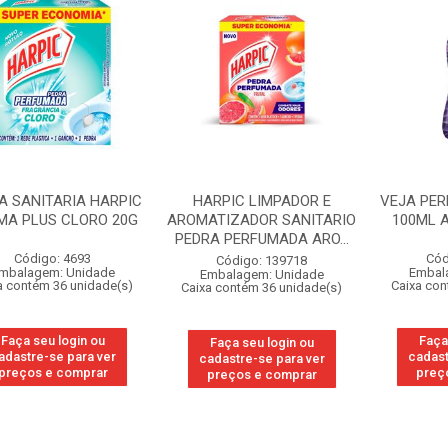
A SANITARIA HARPIC
HARPIC LIMPADOR E
VEJA PE
MA PLUS CLORO 20G
AROMATIZADOR SANITARIO
100ML 
PEDRA PERFUMADA ARO...
Código: 4693
Cód
Código: 139718
mbalagem: Unidade
Embal
Embalagem: Unidade
a contém 36 unidade(s)
Caixa con
Caixa contém 36 unidade(s)
Faça seu login ou
Faça
Faça seu login ou
adastre-se para ver
cadast
cadastre-se para ver
preços e comprar
preç
preços e comprar