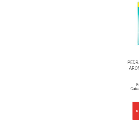
PEDR
ARO
E
Caix
c