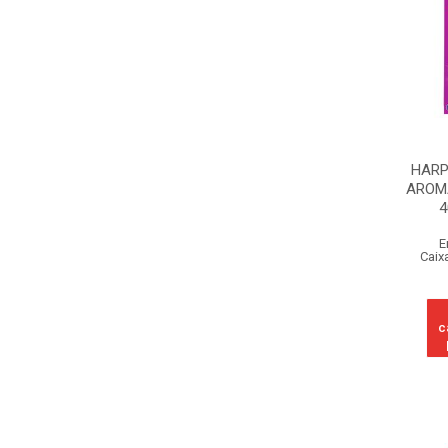
HARP
AROM
4
E
Caix
c