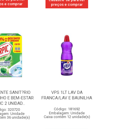
os e comprar
preços e comprar
NTE SANIT?RIO
VPS 1LT LAV DA
NHO E BEM-ESTAR
FRANCA/LAV E BAUNILHA
C 2 UNIDAD...
Código: 181692
igo: 320720
Embalagem: Unidade
agem: Unidade
Caixa contém 12 unidade(s)
tém 36 unidade(s)