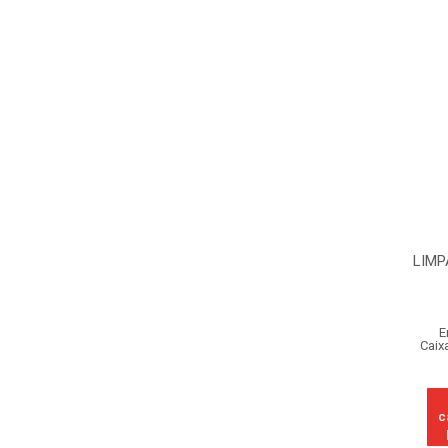
LIMP
E
Caix
c