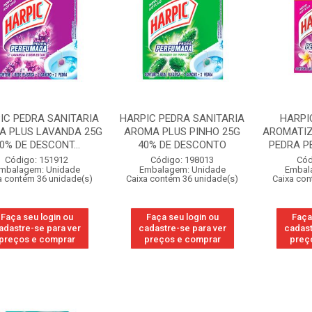
IC PEDRA SANITARIA
HARPIC PEDRA SANITARIA
HARPI
A PLUS LAVANDA 25G
AROMA PLUS PINHO 25G
AROMATIZ
0% DE DESCONT...
40% DE DESCONTO
PEDRA PE
Código: 151912
Código: 198013
Cód
mbalagem: Unidade
Embalagem: Unidade
Embal
a contém 36 unidade(s)
Caixa contém 36 unidade(s)
Caixa con
Faça seu login ou
Faça seu login ou
Faça
adastre-se para ver
cadastre-se para ver
cadast
preços e comprar
preços e comprar
preç