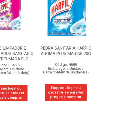
C LIMPADOR E
PEDRA SANITARIA HARPIC
ADOR SANITARIO
AROMA PLUS MARINE 20G
RFUMADA FLO...
Código: 4688
igo: 139726
Embalagem: Unidade
agem: Unidade
Caixa contém 36 unidade(s)
tém 36 unidade(s)
Faça seu login ou
 seu login ou
cadastre-se para ver
re-se para ver
preços e comprar
os e comprar