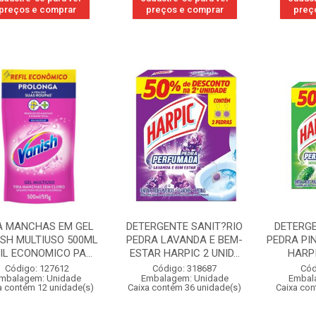
preços e comprar
preços e comprar
preç
A MANCHAS EM GEL
DETERGENTE SANIT?RIO
DETERGE
SH MULTIUSO 500ML
PEDRA LAVANDA E BEM-
PEDRA PI
IL ECONOMICO PA...
ESTAR HARPIC 2 UNID...
HARPI
Código: 127612
Código: 318687
Cód
mbalagem: Unidade
Embalagem: Unidade
Embal
a contém 12 unidade(s)
Caixa contém 36 unidade(s)
Caixa con