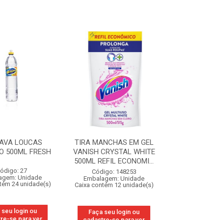
LAVA LOUCAS
TIRA MANCHAS EM GEL
O 500ML FRESH
VANISH CRYSTAL WHITE
500ML REFIL ECONOMI...
ódigo: 27
Código: 148253
agem: Unidade
Embalagem: Unidade
tém 24 unidade(s)
Caixa contém 12 unidade(s)
 seu login ou
Faça seu login ou
re-se para ver
cadastre-se para ver