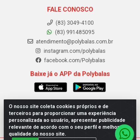
FALE CONOSCO
(83) 3049-4100
(83) 991485095
atendimento@polybalas.com.br
instagram.com/polybalas
facebook.com/Polybalas
Baixe já o APP da Polybalas
O nosso site coleta cookies próprios e de
Polybalas - Rua João Miguel de Souza, 173 Galpão B -
terceiros para proporcionar uma experiência
Ernesto Geisel, João Pessoa/PB - CEP 58.075-075 - CNPJ
personalizada ao usuário, apresentar publicidade
00.909.327/0002-61
relevante de acordo com o seu perfil e melhorar a
qualidade do nosso site.