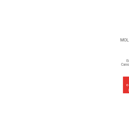
MOL
E
Caix
c