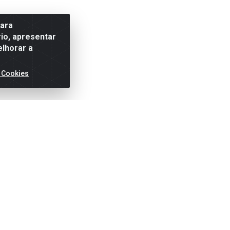
para
io, apresentar
elhorar a
 Cookies