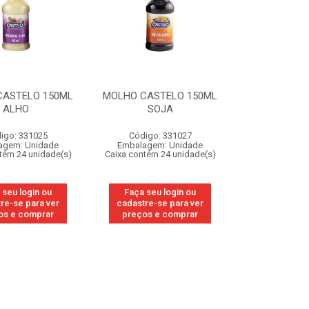
CASTELO 150ML
MOLHO CASTELO 150ML
ALHO
SOJA
igo: 331025
Código: 331027
agem: Unidade
Embalagem: Unidade
tém 24 unidade(s)
Caixa contém 24 unidade(s)
 seu login ou
Faça seu login ou
re-se para ver
cadastre-se para ver
os e comprar
preços e comprar