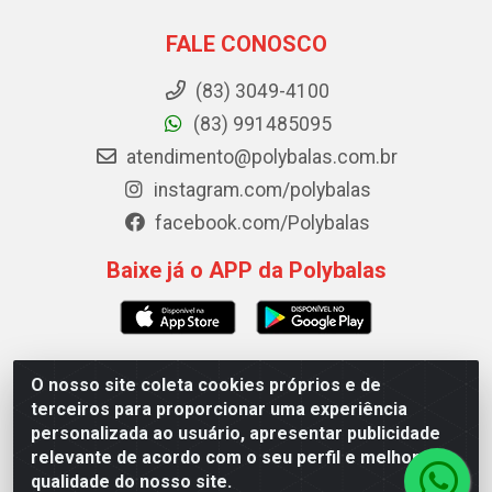
FALE CONOSCO
(83) 3049-4100
(83) 991485095
atendimento@polybalas.com.br
instagram.com/polybalas
facebook.com/Polybalas
Baixe já o APP da Polybalas
O nosso site coleta cookies próprios e de
Polybalas - Rua João Miguel de Souza, 173 Galpão B -
terceiros para proporcionar uma experiência
Ernesto Geisel, João Pessoa/PB - CEP 58.075-075 - CNPJ
personalizada ao usuário, apresentar publicidade
00.909.327/0002-61
relevante de acordo com o seu perfil e melhorar a
qualidade do nosso site.