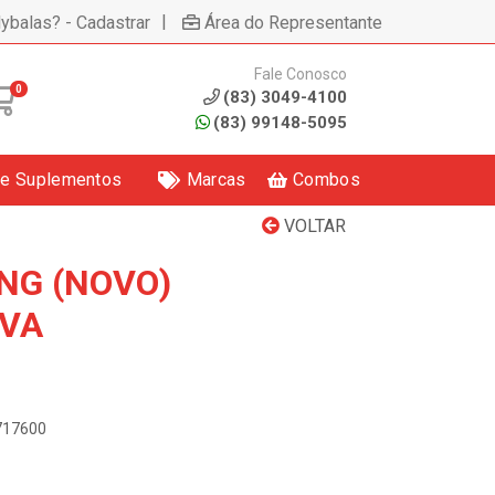
|
lybalas? - Cadastrar
Área do Representante
Fale Conosco
0
(83) 3049-4100
(83) 99148-5095
 e Suplementos
Marcas
Combos
VOLTAR
NG (NOVO)
UVA
5717600