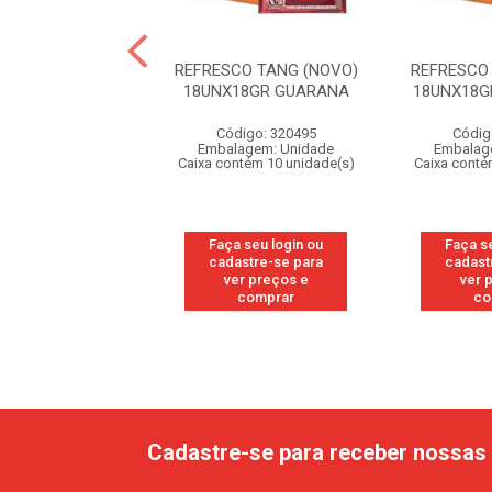
RESCO FRESH
REFRESCO TANG (NOVO)
REFRESCO
15GR MARACUJA
18UNX18GR GUARANA
18UNX18G
digo: 319229
Código: 320495
Códig
agem: Unidade
Embalagem: Unidade
Embalag
ntém 10 unidade(s)
Caixa contém 10 unidade(s)
Caixa conté
 seu login ou
Faça seu login ou
Faça s
astre-se para
cadastre-se para
cadast
er preços e
ver preços e
ver 
comprar
comprar
co
Cadastre-se para receber nossas 