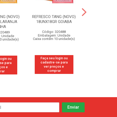
ANG (NOVO)
REFRESCO TANG (NOVO)
REFRESCO TANG
 LARANJA
18UNX18GR GOIABA
18UNX18GR 
NHA
Código: 320488
Código: 32
320489
Embalagem: Unidade
Embalagem: U
 Unidade
Caixa contém 10 unidade(s)
Caixa contém 10 u
0 unidade(s)
Faça seu login ou
Faça seu log
login ou
cadastre-se para
cadastre-se
se para
ver preços e
ver preços
ços e
comprar
compra
rar