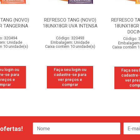
 TANG (NOVO)
REFRESCO TANG (NOVO)
REFRESCO T
R TANGERINA
18UNX18GR UVA INTENSA
18UNX18GR
DOCI
o: 320494
Código: 320493
Código: 
em: Unidade
Embalagem: Unidade
Embalagem:
m 10 unidade(s)
Caixa contém 10 unidade(s)
Caixa contém 1
eu login ou
Faça seu login ou
Faça seu 
re-se para
cadastre-se para
cadastre-
preços e
ver preços e
ver pre
mprar
comprar
comp
ofertas!