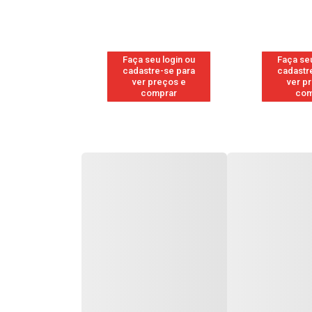
u login ou
Faça seu login ou
Faça seu
e-se para
cadastre-se para
cadastr
reços e
ver preços e
ver p
mprar
comprar
com