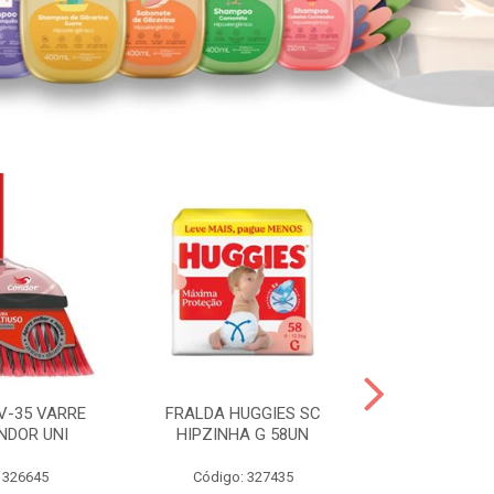
V-35 VARRE
FRALDA HUGGIES SC
H.BRASIL FC 
NDOR UNI
HIPZINHA G 58UN
 326645
Código: 327435
Código: