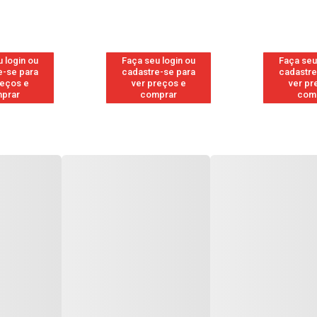
 login ou
Faça seu login ou
Faça seu
e-se para
cadastre-se para
cadastre
reços e
ver preços e
ver pr
prar
comprar
com