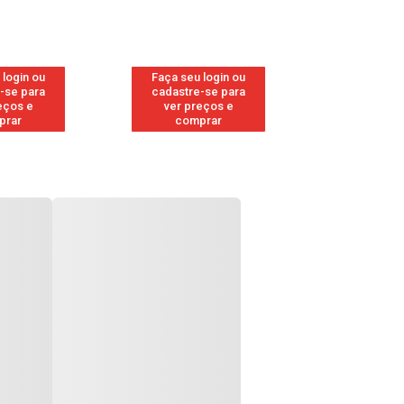
 login ou
Faça seu login ou
Faça seu 
-se para
cadastre-se para
cadastre
eços e
ver preços e
ver pr
prar
comprar
comp