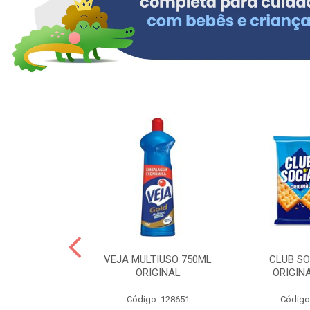
ERO 150ML
VEJA MULTIUSO 750ML
CLUB SO
HIALURONICO
ORIGINAL
ORIGIN
MEN
Código: 128651
Código
: 328153