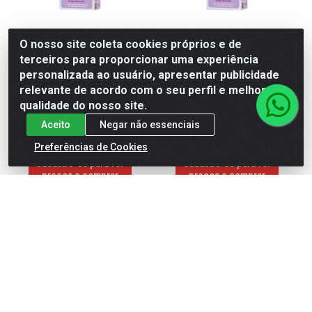
O nosso site coleta cookies próprios e de
COR E TON SEM AMONIA 6.7
COR E TON SEM AMONIA 1.7
terceiros para proporcionar uma experiência
CHOCOLATE
PRET AZUL ESPEC
personalizada ao usuário, apresentar publicidade
relevante de acordo com o seu perfil e melhorar a
Código: 323524
Código: 323525
qualidade do nosso site.
Embalagem: Unidade
Embalagem: Unidade
Caixa contém 6 unidade(s)
Caixa contém 6 unidade(s)
Aceito
Negar não essenciais
Preferências de Cookies
Faça seu login ou
Faça seu login ou
cadastre-se para ver
cadastre-se para ver
preços e comprar
preços e comprar