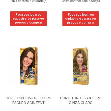
Caixa contém 6 unidade(s)
Caixa contém 6 unidade(s)
Faça seu login ou
Faça seu login ou
cadastre-se para ver
cadastre-se para ver
preços e comprar
preços e comprar
COR E TON 135G 6.1 LOURO
COR E TON 135G 8.1 LRO
ESCURO ACINZENT
CINZA CLARO