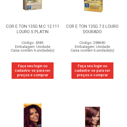
COR E TON 135G M.C 12.111
COR E TON 135G 7.3 LOURO
LOURO S PLATIN
DOURADO
Código: 4385
Código: 298690
Embalagem: Unidade
Embalagem: Unidade
Caixa contém 6 unidade(s)
Caixa contém 6 unidade(s)
Faça seu login ou
Faça seu login ou
cadastre-se para ver
cadastre-se para ver
preços e comprar
preços e comprar