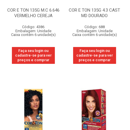
COR E TON 135G M.C 6.646
COR E TON 135G 4.3 CAST
VERMELHO CEREJA
MD DOURADO
Código: 4386
Código: 688
Embalagem: Unidade
Embalagem: Unidade
Caixa contém 6 unidade(s)
Caixa contém 6 unidade(s)
Faça seu login ou
Faça seu login ou
cadastre-se para ver
cadastre-se para ver
preços e comprar
preços e comprar