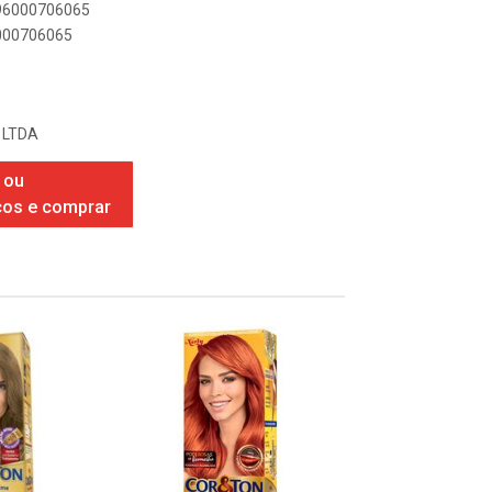
896000706065
6000706065
 LTDA
 ou
ços e comprar