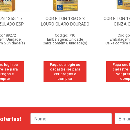
ON 135G 1.7
COR E TON 135G 8.3
COR E TON 13
ZULADO ESP
LOURO CLARO DOURADO
CINZA 
o: 189272
Código: 710
Código
em: Unidade
Embalagem: Unidade
Embalagem:
ém 6 unidade(s)
Caixa contém 6 unidade(s)
Caixa contém 
eu login ou
Faça seu login ou
Faça seu 
re-se para
cadastre-se para
cadastre-
preços e
ver preços e
ver pre
mprar
comprar
comp
ofertas!