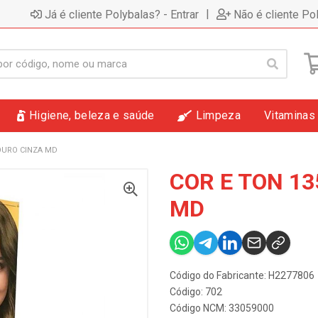
|
Já é cliente Polybalas? - Entrar
Não é cliente Po
Higiene, beleza e saúde
Limpeza
Vitaminas
LOURO CINZA MD
COR E TON 13
MD
Código do Fabricante: H2277806
Código: 702
Código NCM: 33059000