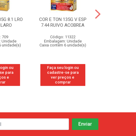
5G 8.1 LRO
COR E TON 135G V ESP
COR E TON 13
CLARO
7.44 RUIVO ACOBREA
LOURO CL
: 709
Código: 11322
Código: 7
 Unidade
Embalagem: Unidade
Embalagem: U
6 unidade(s)
Caixa contém 6 unidade(s)
Caixa contém 6 u
login ou
Faça seu login ou
Faça seu log
se para
cadastre-se para
cadastre-se
ços e
ver preços e
ver preços
rar
comprar
compra