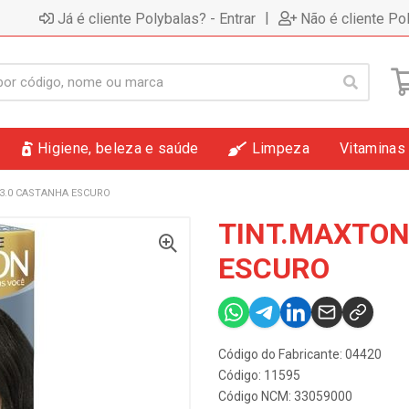
|
Já é cliente Polybalas? - Entrar
Não é cliente Po
Higiene, beleza e saúde
Limpeza
Vitaminas
3.0 CASTANHA ESCURO
TINT.MAXTON
ESCURO
Código do Fabricante: 04420
Código: 11595
Código NCM: 33059000