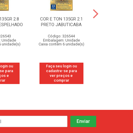
135GR 2.8
COR E TON 135GR 2.1
COR E TON 135
 ESPELHADO
PRETO JABUTICABA
MARSALA 
326543
Código: 326544
Código: 32
 Unidade
Embalagem: Unidade
Embalagem: U
6 unidade(s)
Caixa contém 6 unidade(s)
Caixa contém 6 u
login ou
Faça seu login ou
Faça seu log
se para
cadastre-se para
cadastre-se
ços e
ver preços e
ver preços
rar
comprar
compra