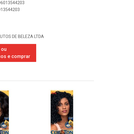
896013544203
6013544203
UTOS DE BELEZA LTDA
 ou
ços e comprar