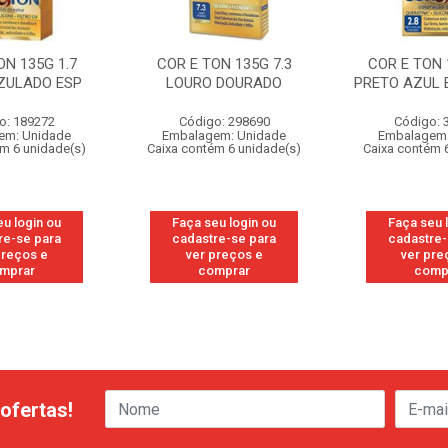
ON 135G 1.7
COR E TON 135G 7.3
COR E TON 
ZULADO ESP
LOURO DOURADO
PRETO AZUL
o: 189272
Código: 298690
Código: 
em: Unidade
Embalagem: Unidade
Embalagem:
ém 6 unidade(s)
Caixa contém 6 unidade(s)
Caixa contém 
eu login ou
Faça seu login ou
Faça seu 
re-se para
cadastre-se para
cadastre-
preços e
ver preços e
ver pre
mprar
comprar
comp
ofertas!