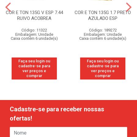
COR E TON 135G V ESP 7.44
COR E TON 135G 1.7 PRETO
RUIVO ACOBREA
AZULADO ESP
Código: 11322
Código: 189272
Embalagem: Unidade
Embalagem: Unidade
Caixa contém 6 unidade(s)
Caixa contém 6 unidade(s)
Faça seu login ou
Faça seu login ou
cadastre-se para
cadastre-se para
ver preços e
ver preços e
comprar
comprar
Cadastre-se para receber nossas
ofertas!