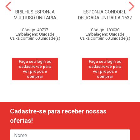
BRILHUS ESPONJA
ESPONJA CONDOR L
MULTIUSO UNITARIA
DELICADA UNITARIA 1532
Código: 40797
Código: 189030
Embalagem: Unidade
Embalagem: Unidade
Caixa contém 60 unidade(s)
Caixa contém 60 unidade(s)
Faça seu login ou
Faça seu login ou
cadastre-se para
cadastre-se para
ver preços e
ver preços e
comprar
comprar
Cadastre-se para receber nossas
ofertas!