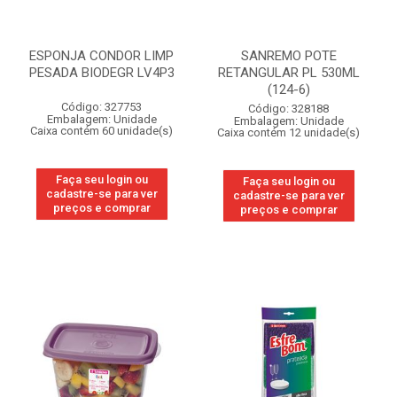
ESPONJA CONDOR LIMP
SANREMO POTE
PESADA BIODEGR LV4P3
RETANGULAR PL 530ML
(124-6)
Código: 327753
Código: 328188
Embalagem: Unidade
Embalagem: Unidade
Caixa contém 60 unidade(s)
Caixa contém 12 unidade(s)
Faça seu login ou
Faça seu login ou
cadastre-se para ver
cadastre-se para ver
preços e comprar
preços e comprar