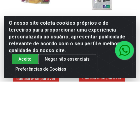
O nosso site coleta cookies próprios e de
SANREMO POTE
ESP ESFREBOM PRATEADA
terceiros para proporcionar uma experiência
RETANGULAR PL 580ML
PCT ECON 3UNI
personalizada ao usuário, apresentar publicidade
(180-6)
relevante de acordo com o seu perfil e melhorar a
Código: 5591
Código: 328187
qualidade do nosso site.
Embalagem: Unidade
Embalagem: Unidade
Caixa contém 60 unidade(s)
Caixa contém 12 unidade(s)
Aceito
Negar não essenciais
Preferências de Cookies
Faça seu login ou
Faça seu login ou
cadastre-se para ver
cadastre-se para ver
preços e comprar
preços e comprar