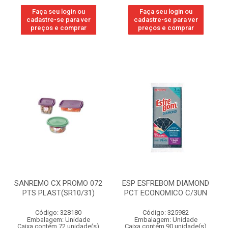
Faça seu login ou
Faça seu login ou
cadastre-se para ver
cadastre-se para ver
preços e comprar
preços e comprar
SANREMO CX PROMO 072
ESP ESFREBOM DIAMOND
PTS PLAST(SR10/31)
PCT ECONOMICO C/3UN
Código: 328180
Código: 325982
Embalagem: Unidade
Embalagem: Unidade
Caixa contém 72 unidade(s)
Caixa contém 90 unidade(s)