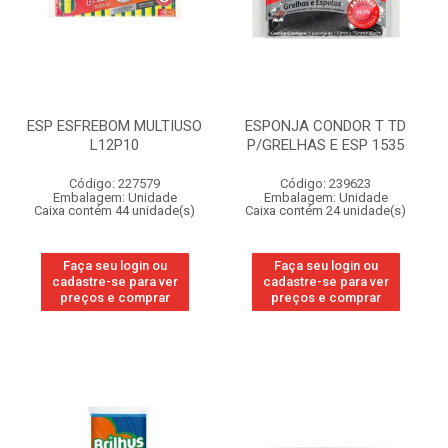
ESP ESFREBOM MULTIUSO
ESPONJA CONDOR T TD
L12P10
P/GRELHAS E ESP 1535
Código: 227579
Código: 239623
Embalagem: Unidade
Embalagem: Unidade
Caixa contém 44 unidade(s)
Caixa contém 24 unidade(s)
Faça seu login ou
Faça seu login ou
cadastre-se para ver
cadastre-se para ver
preços e comprar
preços e comprar