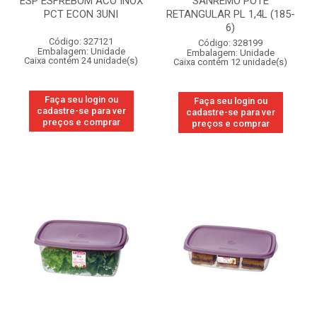
ESP ESFREBOM ACO INOX
SANREMO POTE
PCT ECON 3UNI
RETANGULAR PL 1,4L (185-
6)
Código: 327121
Código: 328199
Embalagem: Unidade
Embalagem: Unidade
Caixa contém 24 unidade(s)
Caixa contém 12 unidade(s)
Faça seu login ou
Faça seu login ou
cadastre-se para ver
cadastre-se para ver
preços e comprar
preços e comprar