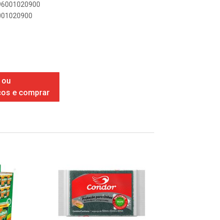
896001020900
6001020900
 ou
ços e comprar