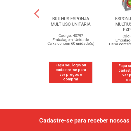
SFREBOM PROT.
BRILHUS ESPONJA
ESPON
UNITARIA - 452
MULTIUSO UNITARIA
MULTIU
EXP
digo: 37478
Código: 40797
Códi
agem: Unidade
Embalagem: Unidade
Embalag
ntém 60 unidade(s)
Caixa contém 60 unidade(s)
Caixa contém
 seu login ou
Faça seu login ou
Faça s
astre-se para
cadastre-se para
cadast
er preços e
ver preços e
ver 
comprar
comprar
co
Cadastre-se para receber nossas 