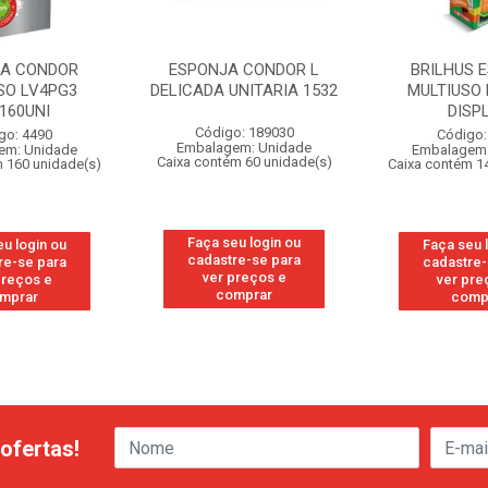
JA CONDOR
ESPONJA CONDOR L
BRILHUS 
SO LV4PG3
DELICADA UNITARIA 1532
MULTIUSO 
160UNI
DISP
Código: 189030
go: 4490
Código:
Embalagem: Unidade
em: Unidade
Embalagem:
Caixa contém 60 unidade(s)
 160 unidade(s)
Caixa contém 1
Faça seu login ou
eu login ou
Faça seu 
cadastre-se para
re-se para
cadastre-
ver preços e
preços e
ver pre
comprar
mprar
comp
ofertas!