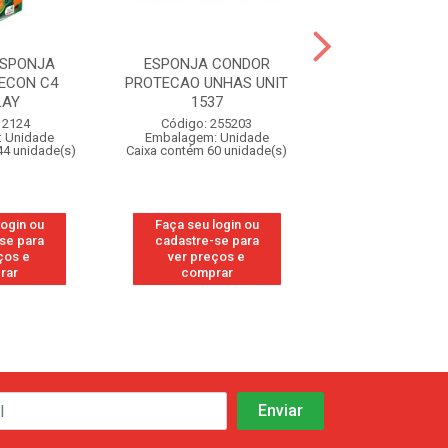
ESPONJA
ESPONJA CONDOR
ESP JEITOSA M
ECON C4
PROTECAO UNHAS UNIT
UNITARI
LAY
1537
Código: 95
 2124
Código: 255203
Embalagem: U
 Unidade
Embalagem: Unidade
Caixa contém 60 u
44 unidade(s)
Caixa contém 60 unidade(s)
Faça seu log
login ou
Faça seu login ou
cadastre-se
se para
cadastre-se para
ver preços
ços e
ver preços e
compra
rar
comprar