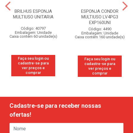
BRILHUS ESPONJA
ESPONJA CONDOR
MULTIUSO UNITARIA
MULTIUSO LV4PG3
EXP160UNI
Código: 40797
Código: 4490
Embalagem: Unidade
Embalagem: Unidade
Caixa contém 60 unidade(s)
Caixa contém 160 unidade(s)
Faça seu login ou
Faça seu login ou
cadastre-se para
cadastre-se para
ver preços e
ver preços e
comprar
comprar
Cadastre-se para receber nossas
ofertas!