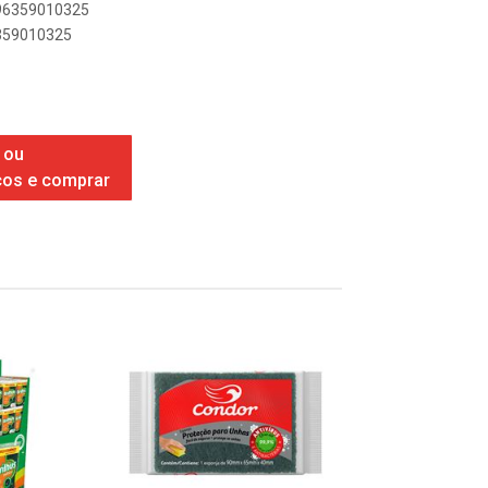
896359010325
6359010325
 ou
ços e comprar