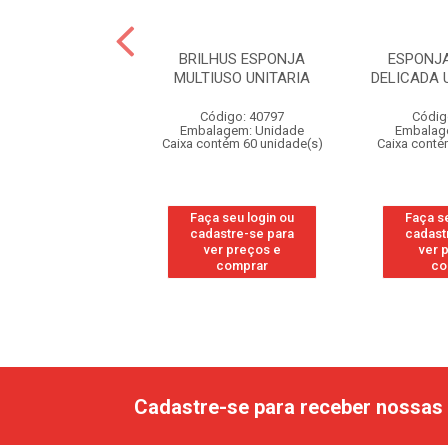
SFREBOM PROT.
BRILHUS ESPONJA
ESPONJ
UNITARIA - 452
MULTIUSO UNITARIA
DELICADA 
digo: 37478
Código: 40797
Códig
agem: Unidade
Embalagem: Unidade
Embalag
ntém 60 unidade(s)
Caixa contém 60 unidade(s)
Caixa conté
 seu login ou
Faça seu login ou
Faça s
astre-se para
cadastre-se para
cadast
er preços e
ver preços e
ver 
comprar
comprar
co
Cadastre-se para receber nossas 