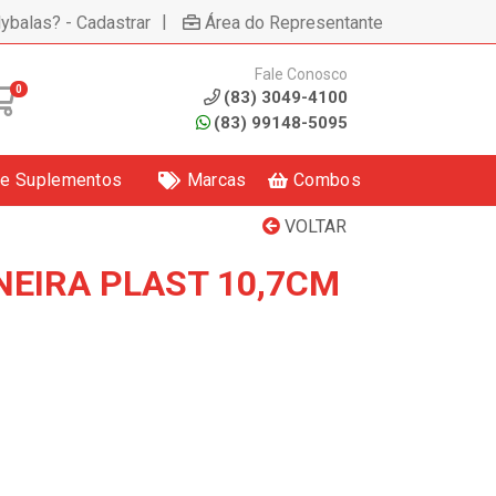
|
lybalas? - Cadastrar
Área do Representante
Fale Conosco
0
(83) 3049-4100
(83) 99148-5095
 e Suplementos
Marcas
Combos
VOLTAR
EIRA PLAST 10,7CM