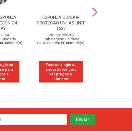
ESPONJA
ESPONJA CONDOR
ESP JEITOSA M
ECON C4
PROTECAO UNHAS UNIT
UNITARI
LAY
1537
Código: 95
 2124
Código: 255203
Embalagem: U
 Unidade
Embalagem: Unidade
Caixa contém 60 u
44 unidade(s)
Caixa contém 60 unidade(s)
Faça seu log
login ou
Faça seu login ou
cadastre-se
se para
cadastre-se para
ver preços
ços e
ver preços e
compra
rar
comprar