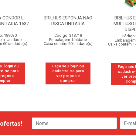
A CONDOR L
BRILHUS ESPONJA NAO
BRILHUS 
UNITARIA 1532
RISCA UNITARIA
MULTIUSO 
DISP
o: 189030
Código: 318718
Código:
em: Unidade
Embalagem: Unidade
Embalagem:
m 60 unidade(s)
Caixa contém 60 unidade(s)
Caixa contém 1
eu login ou
Faça seu login ou
Faça seu 
re-se para
cadastre-se para
cadastre-
preços e
ver preços e
ver pre
mprar
comprar
comp
ofertas!