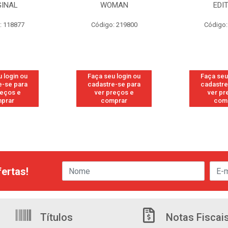
GINAL
WOMAN
EDI
: 118877
Código: 219800
Código:
 login ou
Faça seu login ou
Faça seu
e-se para
cadastre-se para
cadastre
reços e
ver preços e
ver pr
prar
comprar
com
ertas!
Títulos
Notas Fiscai