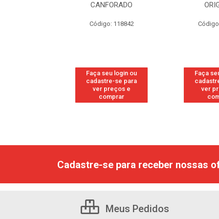
RESH
CANFORADO
ORI
go: 113
Código: 118842
Código
u login ou
Faça seu login ou
Faça seu
e-se para
cadastre-se para
cadastr
reços e
ver preços e
ver p
mprar
comprar
com
Cadastre-se para receber nossas of
Meus Pedidos