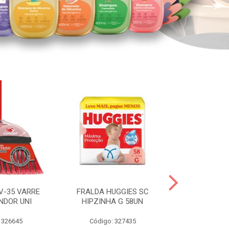
V-35 VARRE
FRALDA HUGGIES SC
H.BRASIL FC 
NDOR UNI
HIPZINHA G 58UN
 326645
Código: 327435
Código: