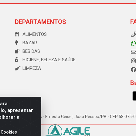
DEPARTAMENTOS
F
ALIMENTOS
BAZAR
BEBIDAS
HIGIENE, BELEZA E SAÚDE
LIMPEZA
Ba
para
io, apresentar
elhorar a
e Souza, 173 Galpão B - Ernesto Geisel, João Pessoa/PB - CEP 58.075
 Cookies