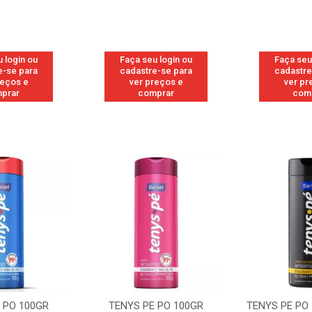
 login ou
Faça seu login ou
Faça seu
e-se para
cadastre-se para
cadastre
reços e
ver preços e
ver pr
prar
comprar
com
 PO 100GR
TENYS PE PO 100GR
TENYS PE PO