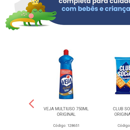
OLLON 50ML
VEJA MULTIUSO 750ML
CLUB SO
 HIALURONICO
ORIGINAL
ORIGIN
: 328158
Código: 128651
Código