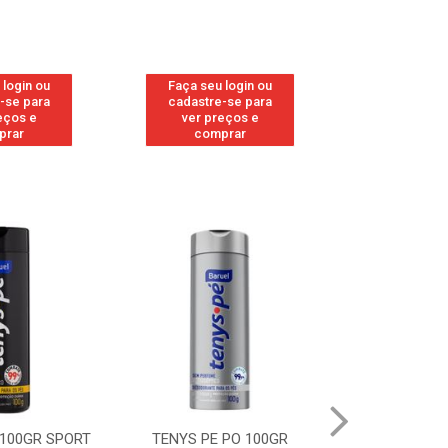
 login ou
Faça seu login ou
Faça seu 
-se para
cadastre-se para
cadastre
eços e
ver preços e
ver pr
prar
comprar
comp
 100GR SPORT
TENYS PE PO 100GR
TENYS PE PO 