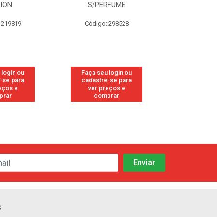
TION
S/PERFUME
FRE
 219819
Código: 298528
Código
 login ou
Faça seu login ou
Faça seu 
-se para
cadastre-se para
cadastre
eços e
ver preços e
ver pr
prar
comprar
comp
s