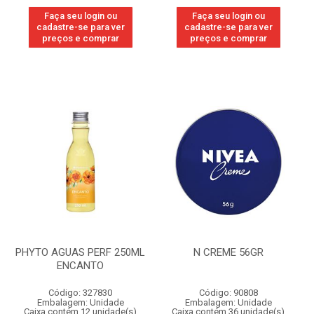
Faça seu login ou
Faça seu login ou
cadastre-se para ver
cadastre-se para ver
preços e comprar
preços e comprar
PHYTO AGUAS PERF 250ML
N CREME 56GR
ENCANTO
Código: 327830
Código: 90808
Embalagem: Unidade
Embalagem: Unidade
Caixa contém 12 unidade(s)
Caixa contém 36 unidade(s)