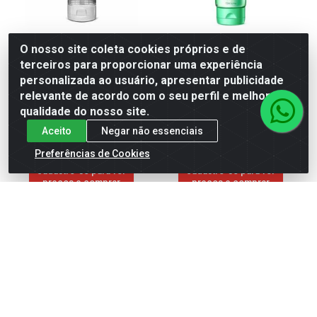
O nosso site coleta cookies próprios e de
GB LOCAO HIDRATANTE
GB LOCAO HIDRATANTE
terceiros para proporcionar uma experiência
200ML BLANC VANILLA
200ML CANDY
personalizada ao usuário, apresentar publicidade
relevante de acordo com o seu perfil e melhorar a
Código: 189232
Código: 9622
qualidade do nosso site.
Embalagem: Unidade
Embalagem: Unidade
Caixa contém 6 unidade(s)
Caixa contém 6 unidade(s)
Aceito
Negar não essenciais
Preferências de Cookies
Faça seu login ou
Faça seu login ou
cadastre-se para ver
cadastre-se para ver
preços e comprar
preços e comprar