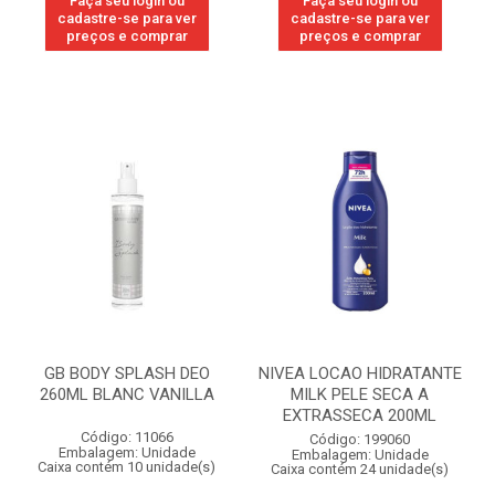
Faça seu login ou
Faça seu login ou
cadastre-se para ver
cadastre-se para ver
preços e comprar
preços e comprar
GB BODY SPLASH DEO
NIVEA LOCAO HIDRATANTE
260ML BLANC VANILLA
MILK PELE SECA A
EXTRASSECA 200ML
Código: 11066
Código: 199060
Embalagem: Unidade
Embalagem: Unidade
Caixa contém 10 unidade(s)
Caixa contém 24 unidade(s)