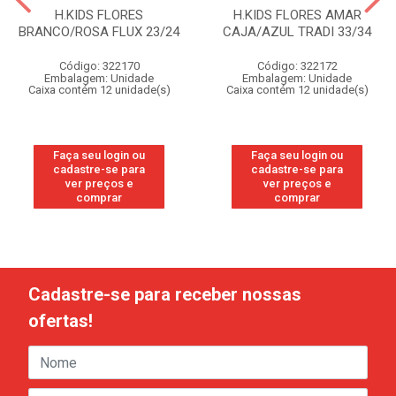
H.KIDS FLORES
H.KIDS FLORES AMAR
BRANCO/ROSA FLUX 23/24
CAJA/AZUL TRADI 33/34
Código: 322170
Código: 322172
Embalagem: Unidade
Embalagem: Unidade
Caixa contém 12 unidade(s)
Caixa contém 12 unidade(s)
Faça seu login ou
Faça seu login ou
cadastre-se para
cadastre-se para
ver preços e
ver preços e
comprar
comprar
Cadastre-se para receber nossas
ofertas!