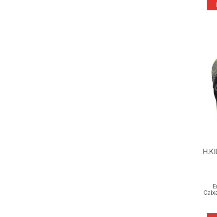
H.K
E
Caix