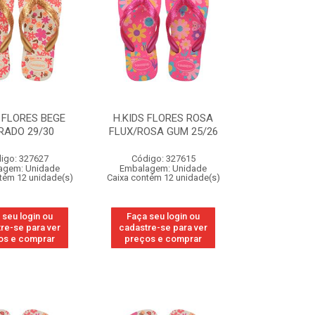
 FLORES BEGE
H.KIDS FLORES ROSA
RADO 29/30
FLUX/ROSA GUM 25/26
igo: 327627
Código: 327615
agem: Unidade
Embalagem: Unidade
tém 12 unidade(s)
Caixa contém 12 unidade(s)
 seu login ou
Faça seu login ou
re-se para ver
cadastre-se para ver
os e comprar
preços e comprar