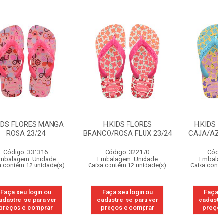
IDS FLORES MANGA
H.KIDS FLORES
H.KIDS
ROSA 23/24
BRANCO/ROSA FLUX 23/24
CAJA/AZ
Código: 331316
Código: 322170
Cód
mbalagem: Unidade
Embalagem: Unidade
Embal
a contém 12 unidade(s)
Caixa contém 12 unidade(s)
Caixa con
Faça seu login ou
Faça seu login ou
Faça
adastre-se para ver
cadastre-se para ver
cadast
preços e comprar
preços e comprar
preç