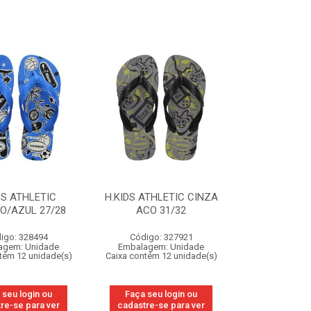
DS ATHLETIC
H.KIDS ATHLETIC CINZA
O/AZUL 27/28
ACO 31/32
igo: 328494
Código: 327921
agem: Unidade
Embalagem: Unidade
tém 12 unidade(s)
Caixa contém 12 unidade(s)
 seu login ou
Faça seu login ou
re-se para ver
cadastre-se para ver