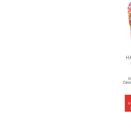
H.
E
Caix
c