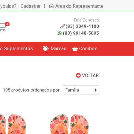
|
lybalas? - Cadastrar
Área do Representante
Fale Conosco
0
(83) 3049-4100
(83) 99148-5095
 e Suplementos
Marcas
Combos
VOLTAR
195 produtos ordenados por: