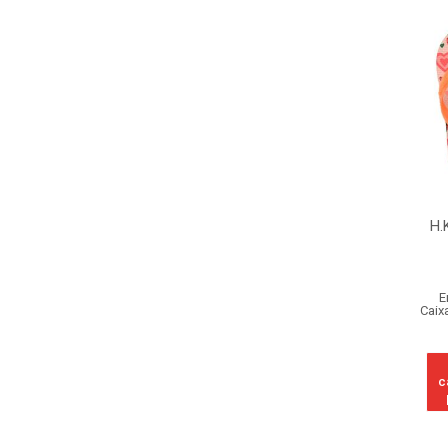
H.
E
Caix
c