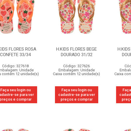
KIDS FLORES ROSA
H.KIDS FLORES BEGE
H.KIDS
CONFETE 33/34
DOURADO 31/32
DOU
Código: 327618
Código: 327626
Cód
mbalagem: Unidade
Embalagem: Unidade
Embal
a contém 12 unidade(s)
Caixa contém 12 unidade(s)
Caixa con
Faça seu login ou
Faça seu login ou
Faça
adastre-se para ver
cadastre-se para ver
cadast
preços e comprar
preços e comprar
preç