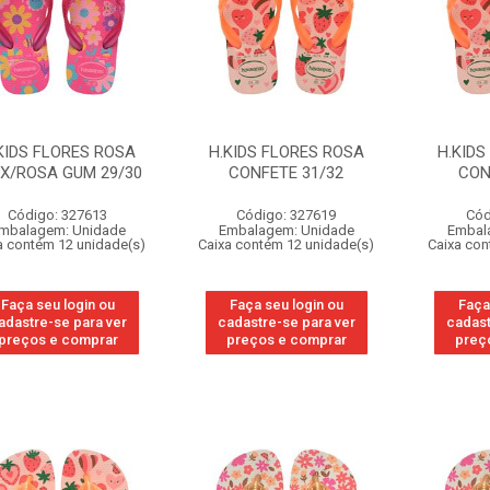
KIDS FLORES ROSA
H.KIDS FLORES ROSA
H.KIDS
X/ROSA GUM 29/30
CONFETE 31/32
CON
Código: 327613
Código: 327619
Cód
mbalagem: Unidade
Embalagem: Unidade
Embal
a contém 12 unidade(s)
Caixa contém 12 unidade(s)
Caixa con
Faça seu login ou
Faça seu login ou
Faça
adastre-se para ver
cadastre-se para ver
cadast
preços e comprar
preços e comprar
preç