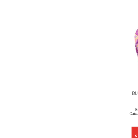
BU
E
Caix
c