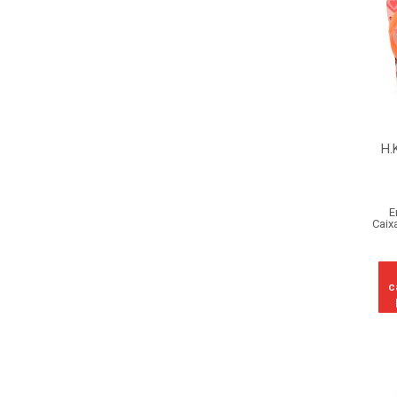
H.
E
Caix
c