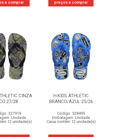
os e comprar
preços e comprar
ATHLETIC CINZA
H.KIDS ATHLETIC
CO 27/28
BRANCO/AZUL 25/26
igo: 327919
Código: 328495
agem: Unidade
Embalagem: Unidade
tém 12 unidade(s)
Caixa contém 12 unidade(s)