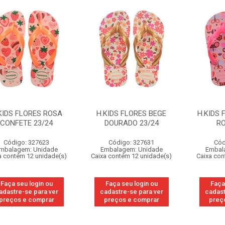
KIDS FLORES ROSA
H.KIDS FLORES BEGE
H.KIDS
CONFETE 23/24
DOURADO 23/24
RO
Código: 327623
Código: 327631
Cód
mbalagem: Unidade
Embalagem: Unidade
Embal
a contém 12 unidade(s)
Caixa contém 12 unidade(s)
Caixa con
Faça seu login ou
Faça seu login ou
Faça
adastre-se para ver
cadastre-se para ver
cadast
preços e comprar
preços e comprar
preç