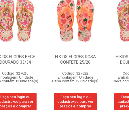
KIDS FLORES BEGE
H.KIDS FLORES ROSA
H.KIDS
DOURADO 33/34
CONFETE 25/26
DOU
Código: 327625
Código: 327622
Cód
mbalagem: Unidade
Embalagem: Unidade
Embal
a contém 12 unidade(s)
Caixa contém 12 unidade(s)
Caixa con
Faça seu login ou
Faça seu login ou
Faça
adastre-se para ver
cadastre-se para ver
cadast
preços e comprar
preços e comprar
preç