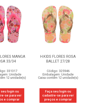
 FLORES MANGA
H.KIDS FLORES ROSA
SA 33/34
BALLET 27/28
igo: 331317
Código: 325946
agem: Unidade
Embalagem: Unidade
tém 12 unidade(s)
Caixa contém 12 unidade(s)
 seu login ou
Faça seu login ou
re-se para ver
cadastre-se para ver
os e comprar
preços e comprar