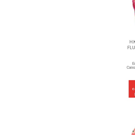
H.
FLU
E
Caix
c