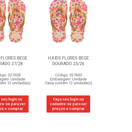
 FLORES BEGE
H.KIDS FLORES BEGE
RADO 27/28
DOURADO 25/26
igo: 327628
Código: 327630
agem: Unidade
Embalagem: Unidade
tém 12 unidade(s)
Caixa contém 12 unidade(s)
 seu login ou
Faça seu login ou
re-se para ver
cadastre-se para ver
os e comprar
preços e comprar