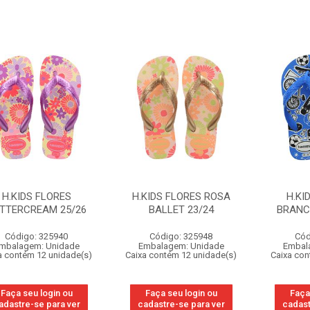
H.KIDS FLORES
H.KIDS FLORES ROSA
H.KI
TTERCREAM 25/26
BALLET 23/24
BRANC
Código: 325940
Código: 325948
Cód
mbalagem: Unidade
Embalagem: Unidade
Embal
a contém 12 unidade(s)
Caixa contém 12 unidade(s)
Caixa con
Faça seu login ou
Faça seu login ou
Faça
adastre-se para ver
cadastre-se para ver
cadast