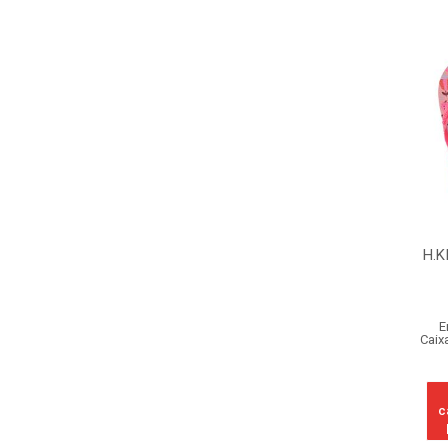
H.K
E
Caix
c