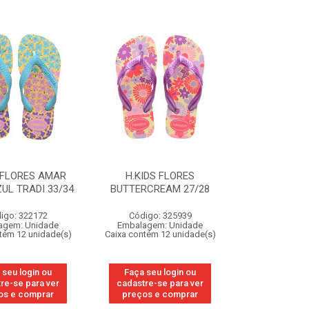
 FLORES AMAR
H.KIDS FLORES
UL TRADI 33/34
BUTTERCREAM 27/28
igo: 322172
Código: 325939
agem: Unidade
Embalagem: Unidade
tém 12 unidade(s)
Caixa contém 12 unidade(s)
 seu login ou
Faça seu login ou
re-se para ver
cadastre-se para ver
os e comprar
preços e comprar