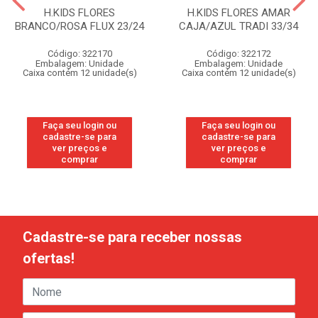
H.KIDS FLORES
H.KIDS FLORES AMAR
BRANCO/ROSA FLUX 23/24
CAJA/AZUL TRADI 33/34
Código: 322170
Código: 322172
Embalagem: Unidade
Embalagem: Unidade
Caixa contém 12 unidade(s)
Caixa contém 12 unidade(s)
Faça seu login ou
Faça seu login ou
cadastre-se para
cadastre-se para
ver preços e
ver preços e
comprar
comprar
Cadastre-se para receber nossas
ofertas!