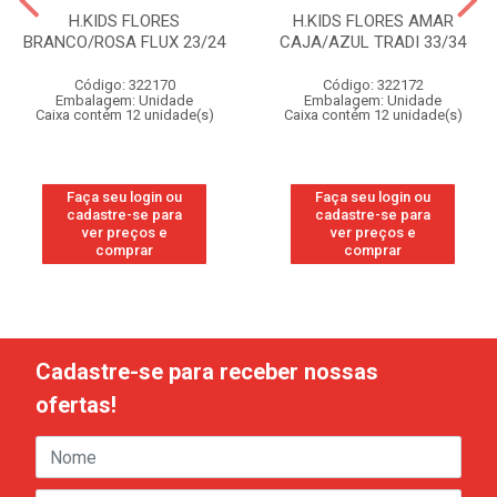
H.KIDS FLORES
H.KIDS FLORES AMAR
BRANCO/ROSA FLUX 23/24
CAJA/AZUL TRADI 33/34
Código: 322170
Código: 322172
Embalagem: Unidade
Embalagem: Unidade
Caixa contém 12 unidade(s)
Caixa contém 12 unidade(s)
Faça seu login ou
Faça seu login ou
cadastre-se para
cadastre-se para
ver preços e
ver preços e
comprar
comprar
Cadastre-se para receber nossas
ofertas!