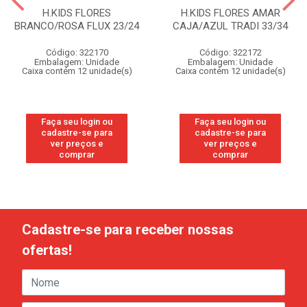
H.KIDS FLORES
H.KIDS FLORES AMAR
BRANCO/ROSA FLUX 23/24
CAJA/AZUL TRADI 33/34
Código: 322170
Código: 322172
Embalagem: Unidade
Embalagem: Unidade
Caixa contém 12 unidade(s)
Caixa contém 12 unidade(s)
Faça seu login ou
Faça seu login ou
cadastre-se para
cadastre-se para
ver preços e
ver preços e
comprar
comprar
Cadastre-se para receber nossas
ofertas!