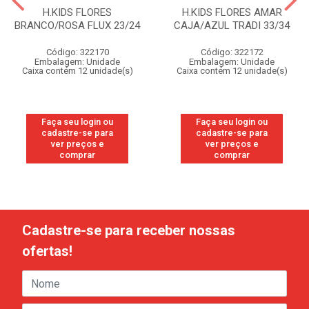
H.KIDS FLORES
H.KIDS FLORES AMAR
BRANCO/ROSA FLUX 23/24
CAJA/AZUL TRADI 33/34
Código: 322170
Código: 322172
Embalagem: Unidade
Embalagem: Unidade
Caixa contém 12 unidade(s)
Caixa contém 12 unidade(s)
Faça seu login ou
Faça seu login ou
cadastre-se para
cadastre-se para
ver preços e
ver preços e
comprar
comprar
Cadastre-se para receber nossas
ofertas!