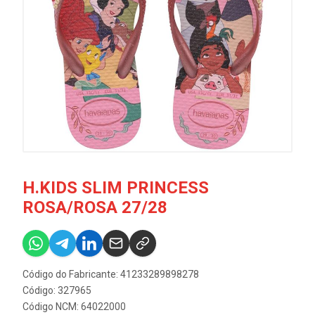
H.KIDS SLIM PRINCESS
ROSA/ROSA 27/28
Código do Fabricante: 41233289898278
Código: 327965
Código NCM: 64022000