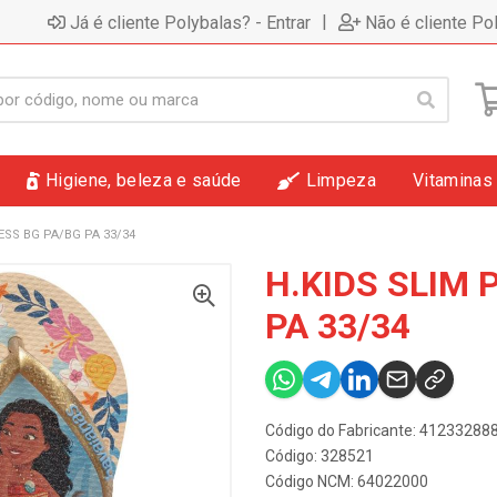
|
Já é cliente Polybalas? - Entrar
Não é cliente Po
Higiene, beleza e saúde
Limpeza
Vitaminas
ESS BG PA/BG PA 33/34
H.KIDS SLIM 
PA 33/34
Código do Fabricante: 4123328
Código: 328521
Código NCM: 64022000