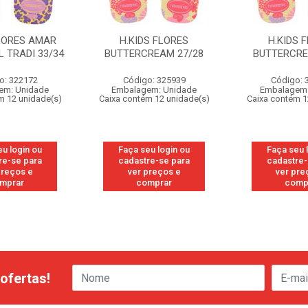
FLORES AMAR
H.KIDS FLORES
H.KIDS 
 TRADI 33/34
BUTTERCREAM 27/28
BUTTERCRE
o: 322172
Código: 325939
Código: 
em: Unidade
Embalagem: Unidade
Embalagem:
m 12 unidade(s)
Caixa contém 12 unidade(s)
Caixa contém 1
eu login ou
Faça seu login ou
Faça seu 
re-se para
cadastre-se para
cadastre-
preços e
ver preços e
ver pre
mprar
comprar
comp
ofertas!