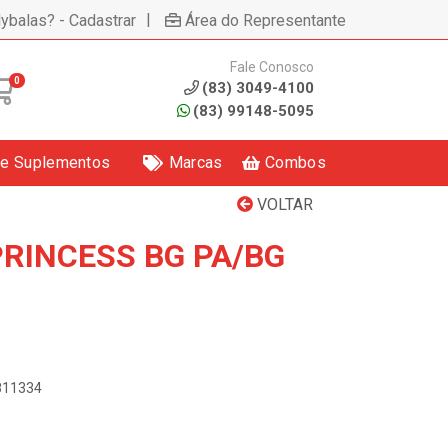
|
lybalas? - Cadastrar
Área do Representante
Fale Conosco
0
(83) 3049-4100
(83) 99148-5095
 e Suplementos
Marcas
Combos
VOLTAR
PRINCESS BG PA/BG
8811334