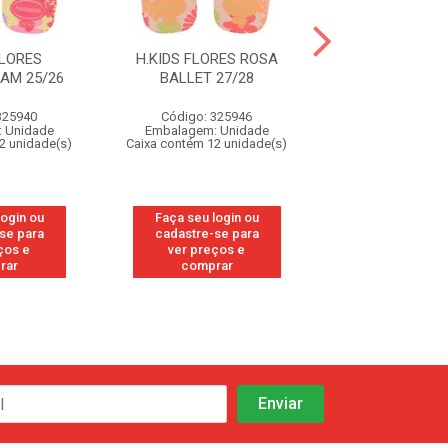
FLORES
H.KIDS FLORES ROSA
H.KIDS FLORE
AM 25/26
BALLET 27/28
BALLET 23
325940
Código: 325946
Código: 32
 Unidade
Embalagem: Unidade
Embalagem: U
2 unidade(s)
Caixa contém 12 unidade(s)
Caixa contém 12 u
login ou
Faça seu login ou
Faça seu log
se para
cadastre-se para
cadastre-se
ços e
ver preços e
ver preços
rar
comprar
compra