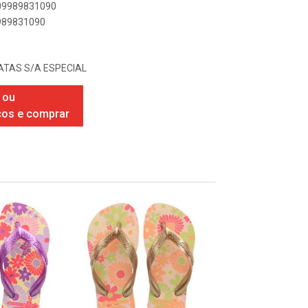
909989831090
9989831090
TAS S/A ESPECIAL
 ou
ços e comprar