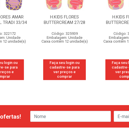
FLORES AMAR
H.KIDS FLORES
H.KIDS 
 TRADI 33/34
BUTTERCREAM 27/28
BUTTERCRE
o: 322172
Código: 325939
Código: 
em: Unidade
Embalagem: Unidade
Embalagem:
m 12 unidade(s)
Caixa contém 12 unidade(s)
Caixa contém 1
eu login ou
Faça seu login ou
Faça seu 
re-se para
cadastre-se para
cadastre-
preços e
ver preços e
ver pre
mprar
comprar
comp
ofertas!