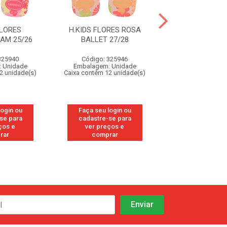
FLORES
H.KIDS FLORES ROSA
H.KIDS FLORE
AM 25/26
BALLET 27/28
BALLET 23
325940
Código: 325946
Código: 32
 Unidade
Embalagem: Unidade
Embalagem: U
2 unidade(s)
Caixa contém 12 unidade(s)
Caixa contém 12 u
login ou
Faça seu login ou
Faça seu log
se para
cadastre-se para
cadastre-se
ços e
ver preços e
ver preços
rar
comprar
compra