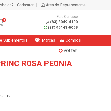
|
lybalas? - Cadastrar
Área do Representante
Fale Conosco
0
(83) 3049-4100
(83) 99148-5095
 e Suplementos
Marcas
Combos
VOLTAR
PRINC ROSA PEONIA
4996312