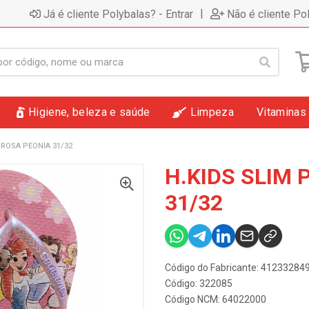
|
Já é cliente Polybalas? - Entrar
Não é cliente Po
Higiene, beleza e saúde
Limpeza
Vitaminas
 ROSA PEONIA 31/32
H.KIDS SLIM 
31/32
Código do Fabricante: 4123328
Código: 322085
Código NCM: 64022000