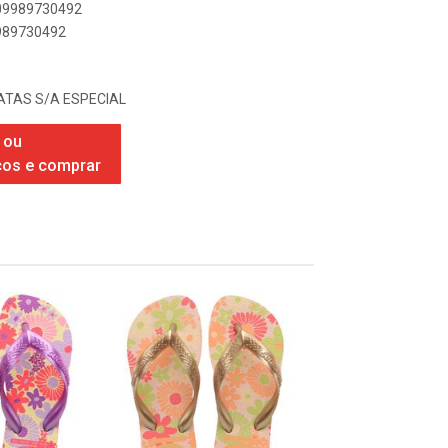
909989730492
9989730492
TAS S/A ESPECIAL
 ou
ços e comprar