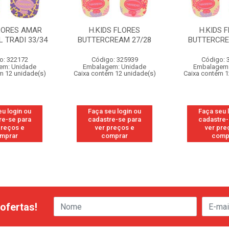
FLORES AMAR
H.KIDS FLORES
H.KIDS 
 TRADI 33/34
BUTTERCREAM 27/28
BUTTERCRE
o: 322172
Código: 325939
Código: 
em: Unidade
Embalagem: Unidade
Embalagem:
m 12 unidade(s)
Caixa contém 12 unidade(s)
Caixa contém 1
eu login ou
Faça seu login ou
Faça seu 
re-se para
cadastre-se para
cadastre-
preços e
ver preços e
ver pre
mprar
comprar
comp
ofertas!