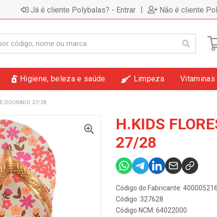
|
Já é cliente Polybalas? - Entrar
Não é cliente Po
Higiene, beleza e saúde
Limpeza
Vitaminas
GE DOURADO 27/28
H.KIDS FLOR
27/28
Código do Fabricante: 4000052
Código: 327628
Código NCM: 64022000