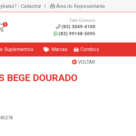
|
lybalas? - Cadastrar
Área do Representante
Fale Conosco
0
(83) 3049-4100
(83) 99148-5095
 e Suplementos
Marcas
Combos
VOLTAR
ES BEGE DOURADO
1685278