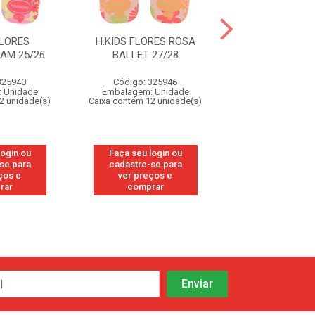
FLORES
H.KIDS FLORES ROSA
H.KIDS FLORE
AM 25/26
BALLET 27/28
BALLET 23
325940
Código: 325946
Código: 32
 Unidade
Embalagem: Unidade
Embalagem: U
2 unidade(s)
Caixa contém 12 unidade(s)
Caixa contém 12 u
login ou
Faça seu login ou
Faça seu log
se para
cadastre-se para
cadastre-se
ços e
ver preços e
ver preços
rar
comprar
compra