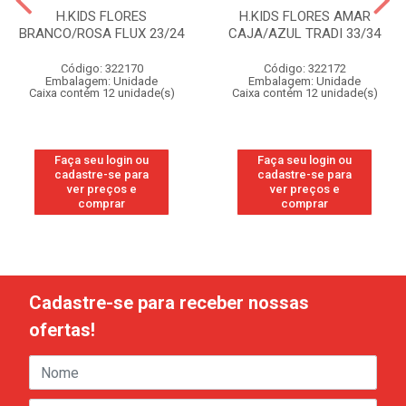
H.KIDS FLORES
H.KIDS FLORES AMAR
BRANCO/ROSA FLUX 23/24
CAJA/AZUL TRADI 33/34
Código: 322170
Código: 322172
Embalagem: Unidade
Embalagem: Unidade
Caixa contém 12 unidade(s)
Caixa contém 12 unidade(s)
Faça seu login ou
Faça seu login ou
cadastre-se para
cadastre-se para
ver preços e
ver preços e
comprar
comprar
Cadastre-se para receber nossas
ofertas!