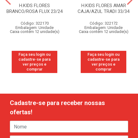
H.KIDS FLORES
H.KIDS FLORES AMAR
BRANCO/ROSA FLUX 23/24
CAJA/AZUL TRADI 33/34
Código: 322170
Código: 322172
Embalagem: Unidade
Embalagem: Unidade
Caixa contém 12 unidade(s)
Caixa contém 12 unidade(s)
Faça seu login ou
Faça seu login ou
cadastre-se para
cadastre-se para
ver preços e
ver preços e
comprar
comprar
Cadastre-se para receber nossas
ofertas!