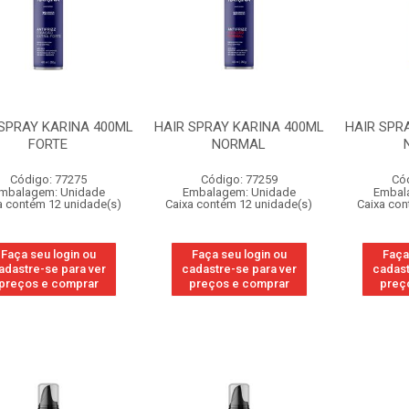
 SPRAY KARINA 400ML
HAIR SPRAY KARINA 400ML
HAIR SPR
FORTE
NORMAL
Código: 77275
Código: 77259
Có
mbalagem: Unidade
Embalagem: Unidade
Embal
a contém 12 unidade(s)
Caixa contém 12 unidade(s)
Caixa con
Faça seu login ou
Faça seu login ou
Faça
adastre-se para ver
cadastre-se para ver
cadast
preços e comprar
preços e comprar
preç