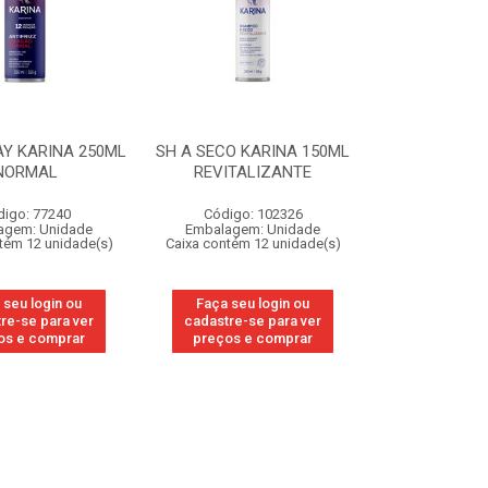
AY KARINA 250ML
SH A SECO KARINA 150ML
NORMAL
REVITALIZANTE
digo: 77240
Código: 102326
agem: Unidade
Embalagem: Unidade
tém 12 unidade(s)
Caixa contém 12 unidade(s)
 seu login ou
Faça seu login ou
re-se para ver
cadastre-se para ver
os e comprar
preços e comprar