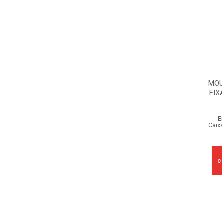
MOU
FIX
E
Caix
c