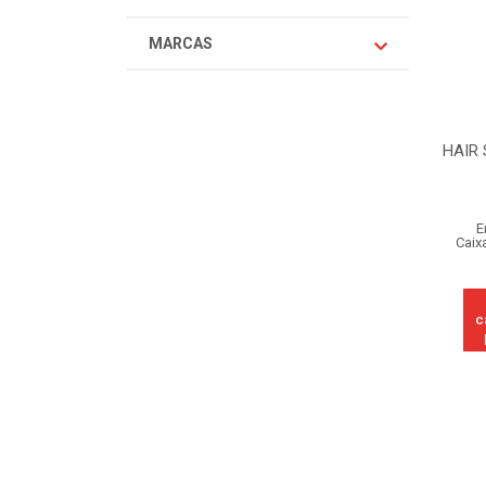
MARCAS
HAIR
E
Caix
c