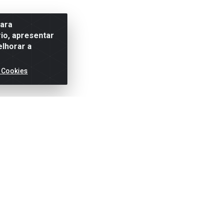
para
io, apresentar
elhorar a
 Cookies