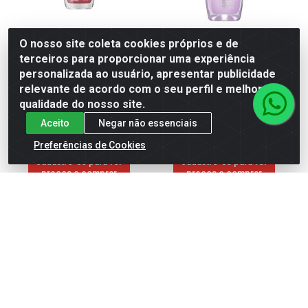
O nosso site coleta cookies próprios e de
ESM COL NU CREM 230
ESM COL COB INTENSIFICA
terceiros para proporcionar uma experiência
NUDE
COR E BRILHO 8ML
personalizada ao usuário, apresentar publicidade
relevante de acordo com o seu perfil e melhorar a
Código: 318809
Código: 37540
qualidade do nosso site.
Embalagem: Unidade
Embalagem: Unidade
Caixa contém 72 unidade(s)
Caixa contém 72 unidade(s)
Aceito
Negar não essenciais
Preferências de Cookies
Faça seu login ou
Faça seu login ou
cadastre-se para ver
cadastre-se para ver
preços e comprar
preços e comprar