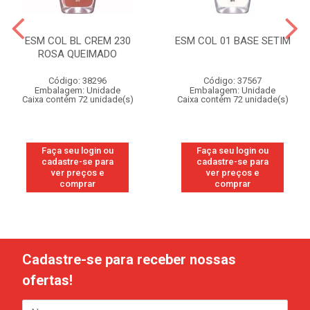
ESM COL BL CREM 230
ESM COL 01 BASE SETIM
ROSA QUEIMADO
Código: 38296
Código: 37567
Embalagem: Unidade
Embalagem: Unidade
Caixa contém 72 unidade(s)
Caixa contém 72 unidade(s)
Faça seu login ou
Faça seu login ou
cadastre-se para
cadastre-se para
ver preços e
ver preços e
comprar
comprar
Cadastre-se para receber nossas
ofertas!