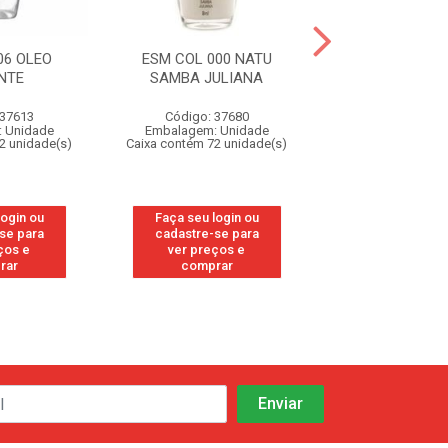
06 OLEO
ESM COL 000 NATU
ESM COL 102 N
NTE
SAMBA JULIANA
LACTE
 37613
Código: 37680
Código: 37
 Unidade
Embalagem: Unidade
Embalagem: U
2 unidade(s)
Caixa contém 72 unidade(s)
Caixa contém 72 u
login ou
Faça seu login ou
Faça seu log
se para
cadastre-se para
cadastre-se
ços e
ver preços e
ver preços
rar
comprar
compra