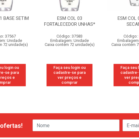
1 BASE SETIM
ESM COL 03
ESM COL 
FORTALECEDOR UNHAS*
SECA
o: 37567
Código: 37583
Código:
em: Unidade
Embalagem: Unidade
Embalagem:
m 72 unidade(s)
Caixa contém 72 unidade(s)
Caixa contém 7
eu login ou
Faça seu login ou
Faça seu 
re-se para
cadastre-se para
cadastre-
preços e
ver preços e
ver pre
mprar
comprar
comp
ofertas!