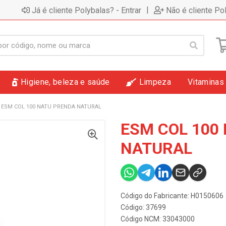
|
Já é cliente Polybalas? - Entrar
Não é cliente Po
Higiene, beleza e saúde
Limpeza
Vitaminas
ESM COL 100 NATU PRENDA NATURAL
ESM COL 100
NATURAL
Código do Fabricante: H0150606
Código: 37699
Código NCM: 33043000