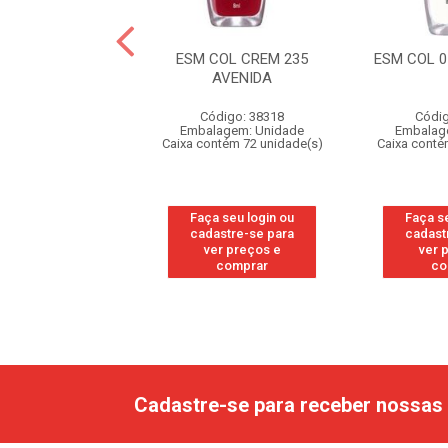
COL CREM 237
ESM COL CREM 235
ESM COL 0
GABRIELE
AVENIDA
digo: 38326
Código: 38318
Códig
agem: Unidade
Embalagem: Unidade
Embalag
ntém 72 unidade(s)
Caixa contém 72 unidade(s)
Caixa conté
 seu login ou
Faça seu login ou
Faça s
astre-se para
cadastre-se para
cadast
er preços e
ver preços e
ver 
comprar
comprar
co
Cadastre-se para receber nossas 