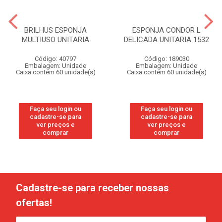
BRILHUS ESPONJA
ESPONJA CONDOR L
MULTIUSO UNITARIA
DELICADA UNITARIA 1532
Código: 40797
Código: 189030
Embalagem: Unidade
Embalagem: Unidade
Caixa contém 60 unidade(s)
Caixa contém 60 unidade(s)
Faça seu login ou
Faça seu login ou
cadastre-se para
cadastre-se para
ver preços e
ver preços e
comprar
comprar
Cadastre-se para receber nossas
ofertas!