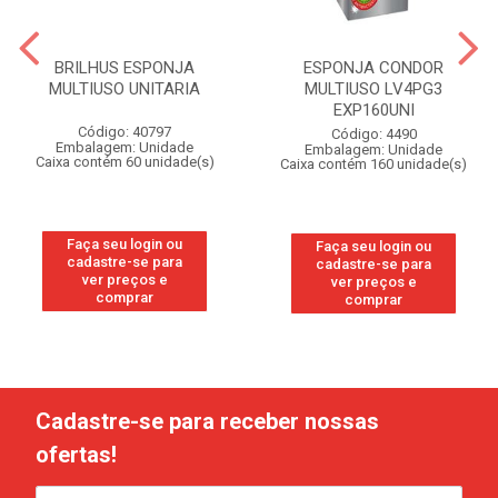
BRILHUS ESPONJA
ESPONJA CONDOR
MULTIUSO UNITARIA
MULTIUSO LV4PG3
EXP160UNI
Código: 40797
Código: 4490
Embalagem: Unidade
Embalagem: Unidade
Caixa contém 60 unidade(s)
Caixa contém 160 unidade(s)
Faça seu login ou
Faça seu login ou
cadastre-se para
cadastre-se para
ver preços e
ver preços e
comprar
comprar
Cadastre-se para receber nossas
ofertas!