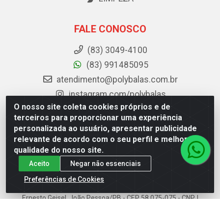
FALE CONOSCO
(83) 3049-4100
(83) 991485095
atendimento@polybalas.com.br
instagram.com/polybalas
O nosso site coleta cookies próprios e de
facebook.com/Polybalas
terceiros para proporcionar uma experiência
personalizada ao usuário, apresentar publicidade
Baixe já o APP da Polybalas
relevante de acordo com o seu perfil e melhorar a
qualidade do nosso site.
Aceito
Negar não essenciais
Preferências de Cookies
Polybalas - Rua João Miguel de Souza, 173 Galpão B -
Ernesto Geisel, João Pessoa/PB - CEP 58.075-075 - CNPJ
00.909.327/0002-61