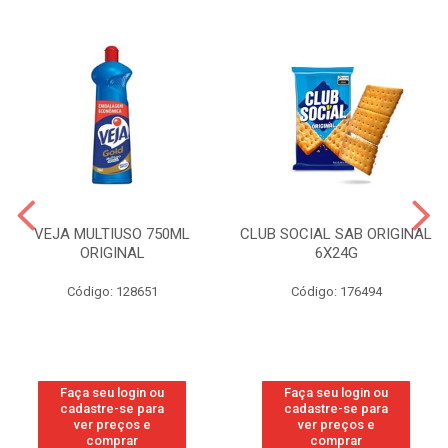
VEJA MULTIUSO 750ML
CLUB SOCIAL SAB ORIGINAL
ORIGINAL
6X24G
Código: 128651
Código: 176494
Faça seu login ou
Faça seu login ou
cadastre-se para
cadastre-se para
ver preços e
ver preços e
comprar
comprar