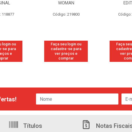
GINAL
WOMAN
EDI
: 118877
Código: 219800
Código:
 login ou
Faça seu login ou
Faça seu
e-se para
cadastre-se para
cadastre
reços e
ver preços e
ver pr
prar
comprar
com
ertas!
Títulos
Notas Fiscai