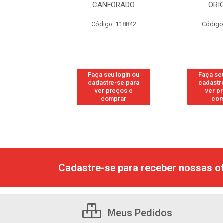
RESH
CANFORADO
ORI
go: 113
Código: 118842
Código
u login ou
Faça seu login ou
Faça seu
e-se para
cadastre-se para
cadastr
reços e
ver preços e
ver p
mprar
comprar
com
Cadastre-se para receber nossas of
Meus Pedidos