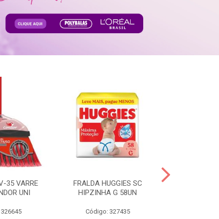
V-35 VARRE
FRALDA HUGGIES SC
H.BRASIL FC 
NDOR UNI
HIPZINHA G 58UN
 326645
Código: 327435
Código: