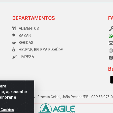
DEPARTAMENTOS
F
ALIMENTOS
BAZAR
BEBIDAS
HIGIENE, BELEZA E SAÚDE
LIMPEZA
Ba
para
io, apresentar
elhorar a
e Souza, 173 Galpão B - Ernesto Geisel, João Pessoa/PB - CEP 58.075
 Cookies