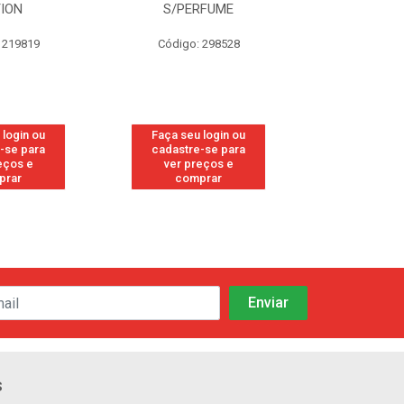
TION
S/PERFUME
FRE
 219819
Código: 298528
Código
 login ou
Faça seu login ou
Faça seu 
-se para
cadastre-se para
cadastre
eços e
ver preços e
ver pr
prar
comprar
comp
s