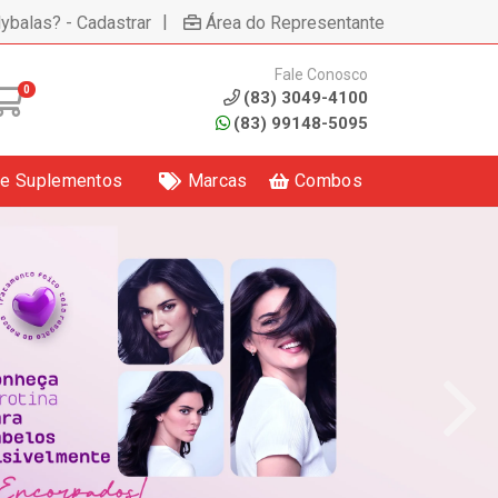
|
lybalas? - Cadastrar
Área do Representante
Fale Conosco
0
(83) 3049-4100
(83) 99148-5095
 e Suplementos
Marcas
Combos