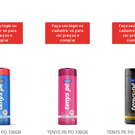
 login ou
Faça seu login ou
Faça seu
e-se para
cadastre-se para
cadastre
reços e
ver preços e
ver pr
prar
comprar
com
 PO 100GR
TENYS PE PO 100GR
TENYS PE PO