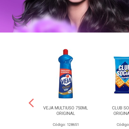
ERO 150ML
VEJA MULTIUSO 750ML
CLUB SO
HIALURONICO
ORIGINAL
ORIGIN
MEN
Código: 128651
Código
: 328153