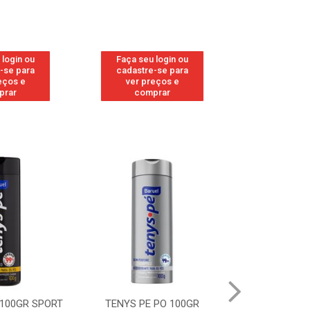
 login ou
Faça seu login ou
Faça seu 
-se para
cadastre-se para
cadastre
eços e
ver preços e
ver pr
prar
comprar
comp
 100GR SPORT
TENYS PE PO 100GR
TENYS PE PO 