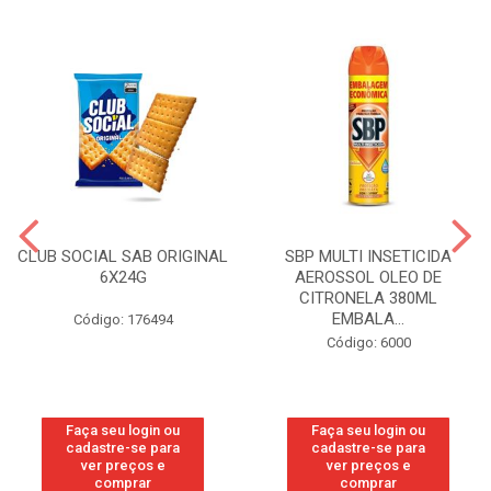
CLUB SOCIAL SAB ORIGINAL
SBP MULTI INSETICIDA
6X24G
AEROSSOL OLEO DE
CITRONELA 380ML
EMBALA...
Código: 176494
Código: 6000
Faça seu login ou
Faça seu login ou
cadastre-se para
cadastre-se para
ver preços e
ver preços e
comprar
comprar