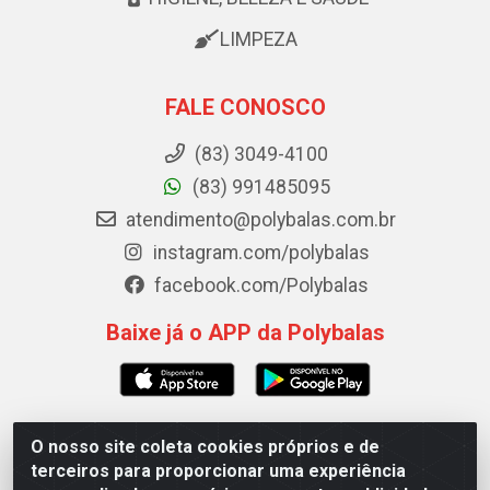
LIMPEZA
FALE CONOSCO
(83) 3049-4100
(83) 991485095
atendimento@polybalas.com.br
instagram.com/polybalas
facebook.com/Polybalas
Baixe já o APP da Polybalas
O nosso site coleta cookies próprios e de
Polybalas - Rua João Miguel de Souza, 173 Galpão B -
terceiros para proporcionar uma experiência
Ernesto Geisel, João Pessoa/PB - CEP 58.075-075 - CNPJ