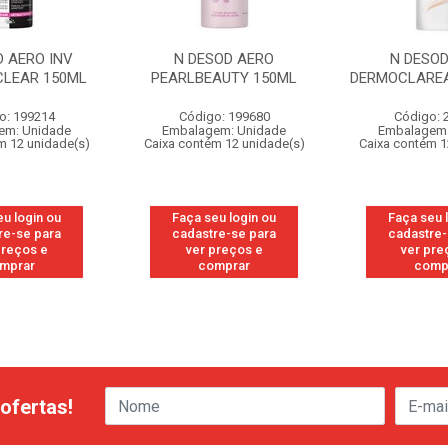
D AERO INV
N DESOD AERO
N DESOD
CLEAR 150ML
PEARLBEAUTY 150ML
DERMOCLARE
o: 199214
Código: 199680
Código: 
em: Unidade
Embalagem: Unidade
Embalagem:
m 12 unidade(s)
Caixa contém 12 unidade(s)
Caixa contém 1
eu login ou
Faça seu login ou
Faça seu 
re-se para
cadastre-se para
cadastre-
preços e
ver preços e
ver pre
mprar
comprar
comp
ofertas!