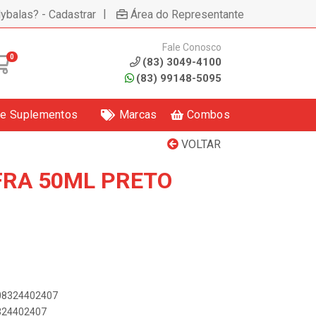
|
lybalas? - Cadastrar
Área do Representante
Fale Conosco
0
(83) 3049-4100
(83) 99148-5095
 e Suplementos
Marcas
Combos
VOLTAR
FRA 50ML PRETO
908324402407
8324402407