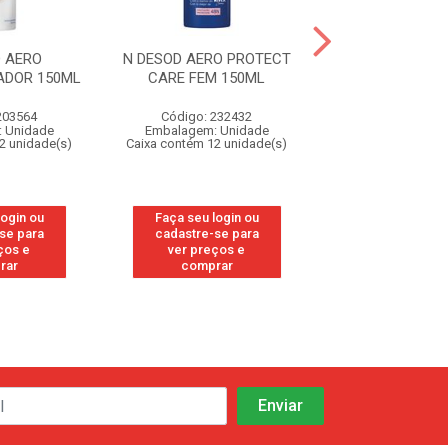
 AERO
N DESOD AERO PROTECT
N DESOD AER
ADOR 150ML
CARE FEM 150ML
ORIGINAL 1
203564
Código: 232432
Código: 29
 Unidade
Embalagem: Unidade
Embalagem: U
2 unidade(s)
Caixa contém 12 unidade(s)
Caixa contém 12 u
login ou
Faça seu login ou
Faça seu log
se para
cadastre-se para
cadastre-se
ços e
ver preços e
ver preços
rar
comprar
compra