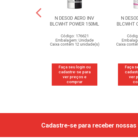
D AERO PROTECT
N DESOD AERO INV
N DESO
GINAL 150ML
BLCWHT POWER 150ML
BLCWHT 
ódigo: 4613
Código: 176621
Códig
agem: Unidade
Embalagem: Unidade
Embalag
ntém 12 unidade(s)
Caixa contém 12 unidade(s)
Caixa conté
 seu login ou
Faça seu login ou
Faça s
astre-se para
cadastre-se para
cadast
er preços e
ver preços e
ver 
comprar
comprar
co
Cadastre-se para receber nossas 