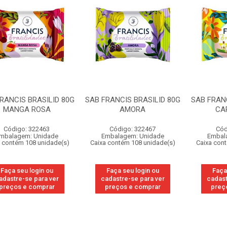
RANCIS BRASILID 80G
SAB FRANCIS BRASILID 80G
SAB FRANC
MANGA ROSA
AMORA
CA
Código: 322463
Código: 322467
Cód
mbalagem: Unidade
Embalagem: Unidade
Embal
 contém 108 unidade(s)
Caixa contém 108 unidade(s)
Caixa con
Faça seu login ou
Faça seu login ou
Faça
adastre-se para ver
cadastre-se para ver
cadast
preços e comprar
preços e comprar
preç