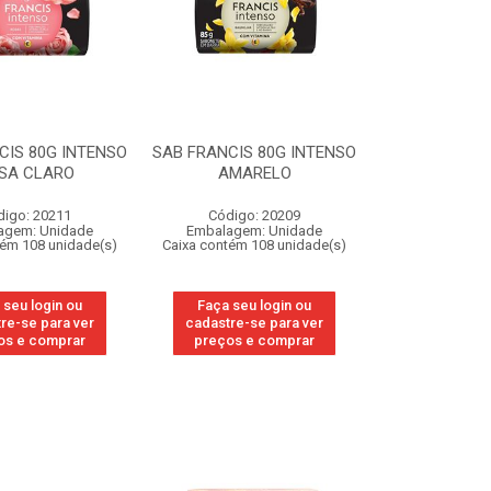
CIS 80G INTENSO
SAB FRANCIS 80G INTENSO
SA CLARO
AMARELO
digo: 20211
Código: 20209
agem: Unidade
Embalagem: Unidade
tém 108 unidade(s)
Caixa contém 108 unidade(s)
 seu login ou
Faça seu login ou
re-se para ver
cadastre-se para ver
os e comprar
preços e comprar