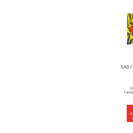
SAB F
E
Caixa
c