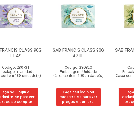
FRANCIS CLASS 90G
SAB FRANCIS CLASS 90G
SAB FRA
LILAS
AZUL
Código: 230731
Código: 230820
Cód
mbalagem: Unidade
Embalagem: Unidade
Embal
 contém 108 unidade(s)
Caixa contém 108 unidade(s)
Caixa con
Faça seu login ou
Faça seu login ou
Faça
adastre-se para ver
cadastre-se para ver
cadast
preços e comprar
preços e comprar
preç