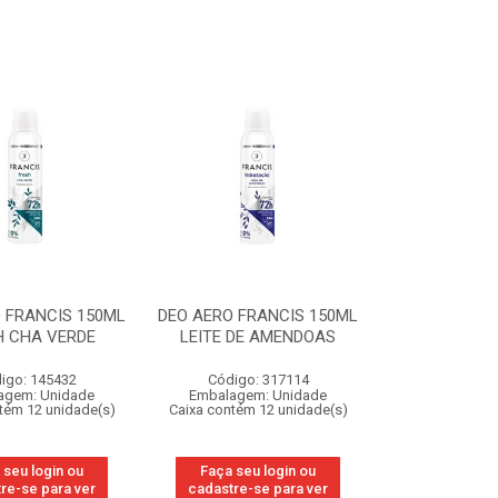
 FRANCIS 150ML
DEO AERO FRANCIS 150ML
H CHA VERDE
LEITE DE AMENDOAS
igo: 145432
Código: 317114
agem: Unidade
Embalagem: Unidade
tém 12 unidade(s)
Caixa contém 12 unidade(s)
 seu login ou
Faça seu login ou
re-se para ver
cadastre-se para ver