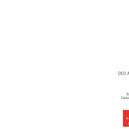
DEO 
E
Caix
c