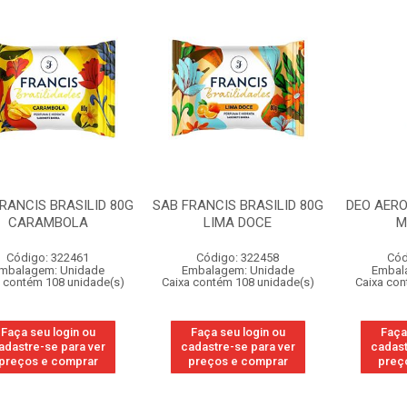
RANCIS BRASILID 80G
SAB FRANCIS BRASILID 80G
DEO AERO
CARAMBOLA
LIMA DOCE
M
Código: 322461
Código: 322458
Cód
mbalagem: Unidade
Embalagem: Unidade
Embal
 contém 108 unidade(s)
Caixa contém 108 unidade(s)
Caixa con
Faça seu login ou
Faça seu login ou
Faça
adastre-se para ver
cadastre-se para ver
cadast
preços e comprar
preços e comprar
preç