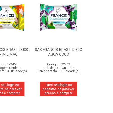
IS BRASILID 80G
SAB FRANCIS BRASILID 80G
PIM LIMAO
AGUA COCO
igo: 322465
Código: 322462
agem: Unidade
Embalagem: Unidade
tém 108 unidade(s)
Caixa contém 108 unidade(s)
 seu login ou
Faça seu login ou
re-se para ver
cadastre-se para ver
os e comprar
preços e comprar