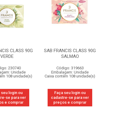
NCIS CLASS 90G
SAB FRANCIS CLASS 90G
VERDE
SALMAO
igo: 230740
Código: 319663
agem: Unidade
Embalagem: Unidade
tém 108 unidade(s)
Caixa contém 108 unidade(s)
 seu login ou
Faça seu login ou
re-se para ver
cadastre-se para ver
os e comprar
preços e comprar