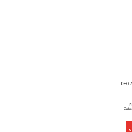
DEO 
E
Caix
c