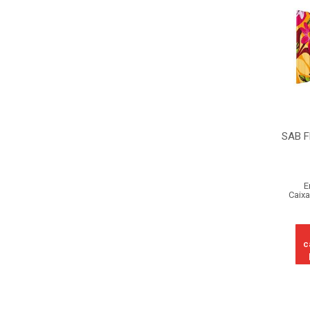
SAB F
E
Caixa
c