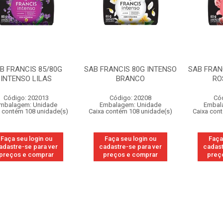
B FRANCIS 85/80G
SAB FRANCIS 80G INTENSO
SAB FRAN
INTENSO LILAS
BRANCO
RO
Código: 202013
Código: 20208
Có
mbalagem: Unidade
Embalagem: Unidade
Embal
 contém 108 unidade(s)
Caixa contém 108 unidade(s)
Caixa con
Faça seu login ou
Faça seu login ou
Faça
adastre-se para ver
cadastre-se para ver
cadast
preços e comprar
preços e comprar
preç