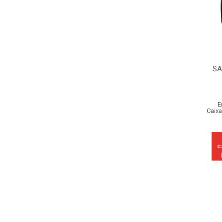
SA
E
Caixa
c