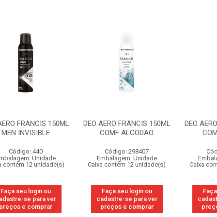
AERO FRANCIS 150ML
DEO AERO FRANCIS 150ML
DEO AERO
MEN INVISIBLE
COMF ALGODAO
COM
Código: 440
Código: 298407
Cód
mbalagem: Unidade
Embalagem: Unidade
Embal
a contém 12 unidade(s)
Caixa contém 12 unidade(s)
Caixa con
Faça seu login ou
Faça seu login ou
Faça
adastre-se para ver
cadastre-se para ver
cadast
preços e comprar
preços e comprar
preç