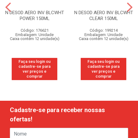
N DESOD AERO INV BLCWHT
N DESOD AERO INV BLCWHT
POWER 150ML
CLEAR 150ML
Código: 176621
Código: 199214
Embalagem: Unidade
Embalagem: Unidade
Caixa contém 12 unidade(s)
Caixa contém 12 unidade(s)
Faça seu login ou
Faça seu login ou
cadastre-se para
cadastre-se para
ver preços e
ver preços e
comprar
comprar
Cadastre-se para receber nossas
ofertas!