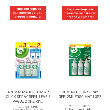
Faça seu login ou
Faça seu login ou
cadastre-se para ver
cadastre-se para ver
preços e comprar
preços e comprar
AROMATIZADOR BOM AR
BOM AR CLICK SPRAY
CLICK SPRAY REFIL LEVE 3
REF12ML FRSC MAT L3P2
PAGUE 2 CHEIRIN...
Código: 330360
Código: 8395
Embalagem: Unidade