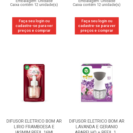
Embalagem: Unidade
Embalagem: Unidade
Caixa contém 12 unidade(s)
Caixa contém 12 unidade(s)
Faça seu login ou
Faça seu login ou
cadastre-se para ver
cadastre-se para ver
preços e comprar
preços e comprar
DIFUSOR ELETRICO BOM AR
DIFUSOR ELETRICO BOM AR
LIRIO FRAMBOESA E
LAVANDA E GERANIO
JASMIM REFIL 16ML
APARELHO + REFIL 1...