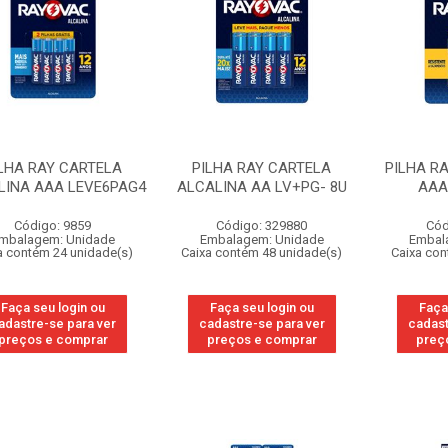
LHA RAY CARTELA
PILHA RAY CARTELA
PILHA R
LINA AAA LEVE6PAG4
ALCALINA AA LV+PG- 8U
AAA
Código: 9859
Código: 329880
Cód
mbalagem: Unidade
Embalagem: Unidade
Embal
a contém 24 unidade(s)
Caixa contém 48 unidade(s)
Caixa con
Faça seu login ou
Faça seu login ou
Faça
adastre-se para ver
cadastre-se para ver
cadast
preços e comprar
preços e comprar
preç