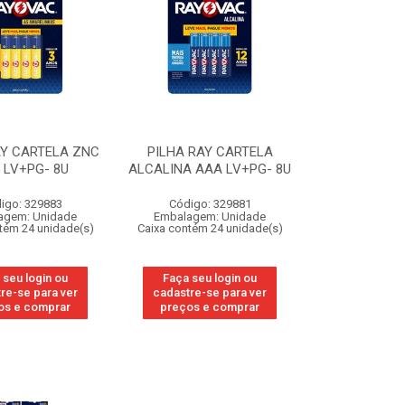
AY CARTELA ZNC
PILHA RAY CARTELA
 LV+PG- 8U
ALCALINA AAA LV+PG- 8U
igo: 329883
Código: 329881
agem: Unidade
Embalagem: Unidade
tém 24 unidade(s)
Caixa contém 24 unidade(s)
 seu login ou
Faça seu login ou
re-se para ver
cadastre-se para ver
os e comprar
preços e comprar