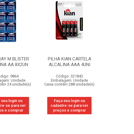
RAY M BLISTER
PILHA KIAN CARTELA
INA AA 8X2UN
ALCALINA AAA 4UNI
digo: 9864
Código: 321842
agem: Unidade
Embalagem: Unidade
tém 24 unidade(s)
Caixa contém 288 unidade(s)
 seu login ou
Faça seu login ou
re-se para ver
cadastre-se para ver
os e comprar
preços e comprar