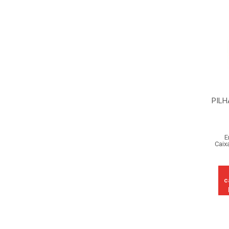
PILH
E
Caix
c