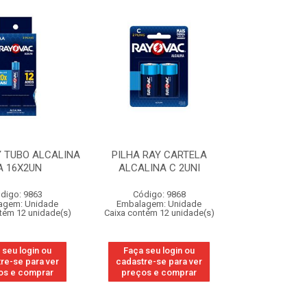
Y TUBO ALCALINA
PILHA RAY CARTELA
A 16X2UN
ALCALINA C 2UNI
digo: 9863
Código: 9868
agem: Unidade
Embalagem: Unidade
tém 12 unidade(s)
Caixa contém 12 unidade(s)
 seu login ou
Faça seu login ou
re-se para ver
cadastre-se para ver
os e comprar
preços e comprar