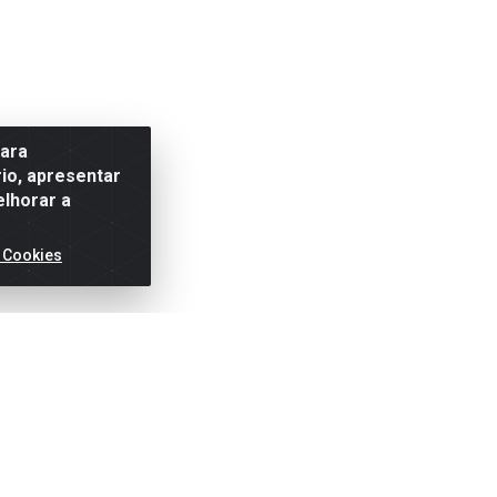
para
io, apresentar
elhorar a
 Cookies