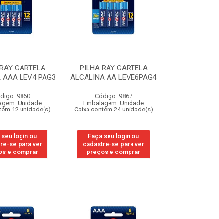
 RAY CARTELA
PILHA RAY CARTELA
 AAA LEV4 PAG3
ALCALINA AA LEVE6PAG4
digo: 9860
Código: 9867
agem: Unidade
Embalagem: Unidade
tém 12 unidade(s)
Caixa contém 24 unidade(s)
 seu login ou
Faça seu login ou
re-se para ver
cadastre-se para ver
os e comprar
preços e comprar