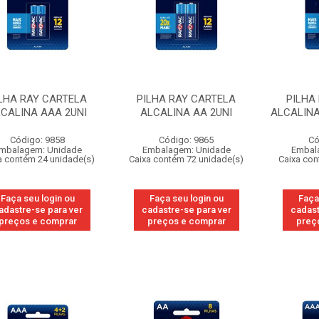
LHA RAY CARTELA
PILHA RAY CARTELA
PILHA
CALINA AAA 2UNI
ALCALINA AA 2UNI
ALCALINA
Código: 9858
Código: 9865
Có
mbalagem: Unidade
Embalagem: Unidade
Embal
a contém 24 unidade(s)
Caixa contém 72 unidade(s)
Caixa con
Faça seu login ou
Faça seu login ou
Faça
adastre-se para ver
cadastre-se para ver
cadast
preços e comprar
preços e comprar
preç