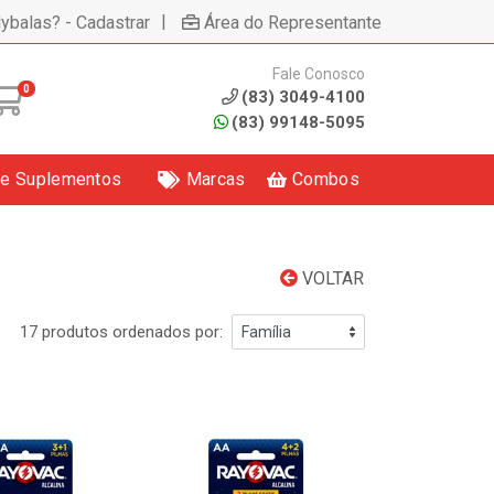
|
lybalas? - Cadastrar
Área do Representante
Fale Conosco
0
(83) 3049-4100
(83) 99148-5095
 e Suplementos
Marcas
Combos
VOLTAR
17 produtos ordenados por: