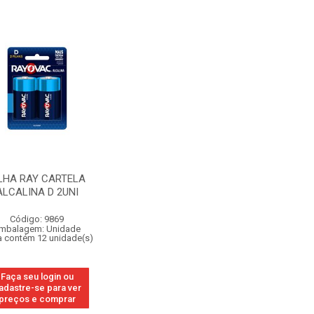
LHA RAY CARTELA
ALCALINA D 2UNI
Código: 9869
mbalagem: Unidade
a contém 12 unidade(s)
Faça seu login ou
adastre-se para ver
preços e comprar