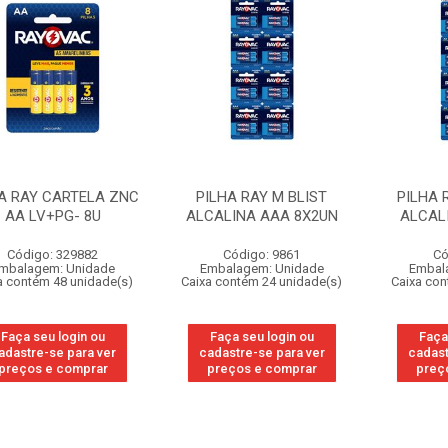
A RAY CARTELA ZNC
PILHA RAY M BLIST
PILHA 
AA LV+PG- 8U
ALCALINA AAA 8X2UN
ALCAL
Código: 329882
Código: 9861
Có
mbalagem: Unidade
Embalagem: Unidade
Embal
a contém 48 unidade(s)
Caixa contém 24 unidade(s)
Caixa con
Faça seu login ou
Faça seu login ou
Faça
adastre-se para ver
cadastre-se para ver
cadast
preços e comprar
preços e comprar
preç