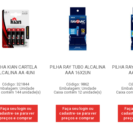
LHA KIAN CARTELA
PILHA RAY TUBO ALCALINA
PILHA RA
LCALINA AA 4UNI
AAA 16X2UN
A
Código: 321844
Código: 9862
Có
mbalagem: Unidade
Embalagem: Unidade
Embal
 contém 144 unidade(s)
Caixa contém 12 unidade(s)
Caixa con
Faça seu login ou
Faça seu login ou
Faça
adastre-se para ver
cadastre-se para ver
cadast
preços e comprar
preços e comprar
preç