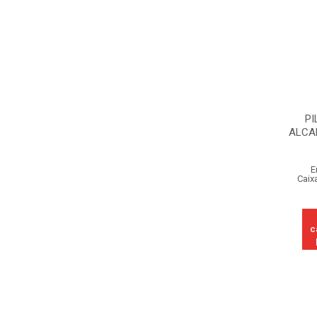
PI
ALCA
E
Caix
c