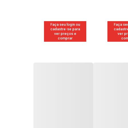
u login ou
Faça seu login ou
Faça seu
e-se para
cadastre-se para
cadastr
reços e
ver preços e
ver p
mprar
comprar
com