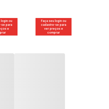
 login ou
Faça seu login ou
Faça seu 
-se para
cadastre-se para
cadastre
eços e
ver preços e
ver pr
prar
comprar
comp