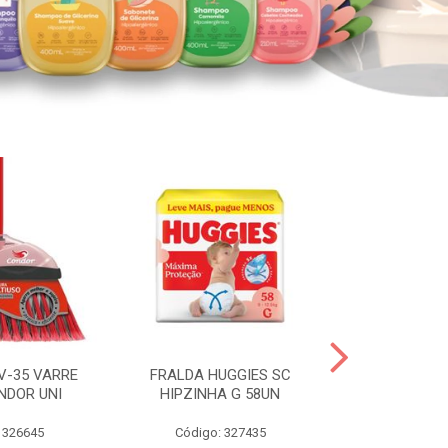
V-35 VARRE
FRALDA HUGGIES SC
H.BRASIL FC 
NDOR UNI
HIPZINHA G 58UN
 326645
Código: 327435
Código: