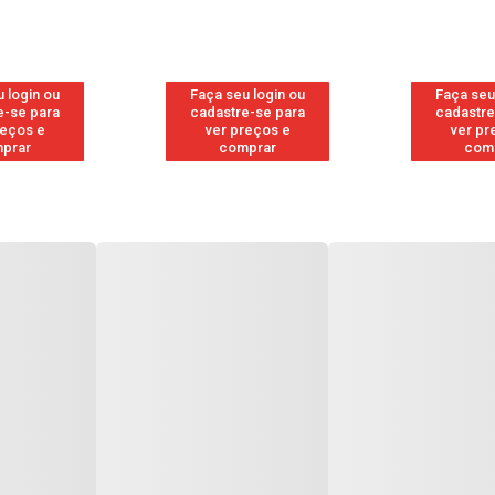
 login ou
Faça seu login ou
Faça seu
e-se para
cadastre-se para
cadastre
reços e
ver preços e
ver pr
prar
comprar
com