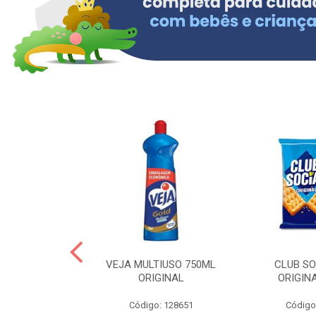
OLLON 50ML
VEJA MULTIUSO 750ML
CLUB SO
 HIALURONICO
ORIGINAL
ORIGIN
: 328158
Código: 128651
Código