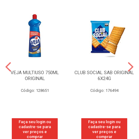
VEJA MULTIUSO 750ML
CLUB SOCIAL SAB ORIGINAL
ORIGINAL
6X24G
Código: 128651
Código: 176494
Faça seu login ou
Faça seu login ou
cadastre-se para
cadastre-se para
ver preços e
ver preços e
comprar
comprar