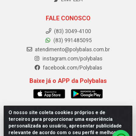
FALE CONOSCO
(83) 3049-4100
(83) 991485095
atendimento@polybalas.com.br
instagram.com/polybalas
facebook.com/Polybalas
Baixe já o APP da Polybalas
O nosso site coleta cookies próprios e de
Polybalas - Rua João Miguel de Souza, 173 Galpão B -
terceiros para proporcionar uma experiência
Ernesto Geisel, João Pessoa/PB - CEP 58.075-075 - CNPJ
personalizada ao usuário, apresentar publicidade
00.909.327/0002-61
relevante de acordo com o seu perfil e melhorar a