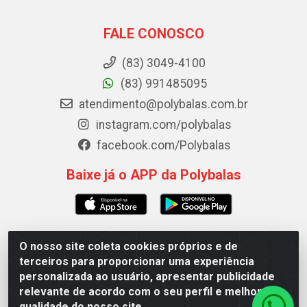
FALE CONOSCO
(83) 3049-4100
(83) 991485095
atendimento@polybalas.com.br
instagram.com/polybalas
facebook.com/Polybalas
Baixe já o APP da Polybalas
O nosso site coleta cookies próprios e de
Polybalas - Rua João Miguel de Souza, 173 Galpão B -
terceiros para proporcionar uma experiência
Ernesto Geisel, João Pessoa/PB - CEP 58.075-075 -
personalizada ao usuário, apresentar publicidade
CNPJ 00.909.327/0002-61
relevante de acordo com o seu perfil e melhorar a
qualidade do nosso site.