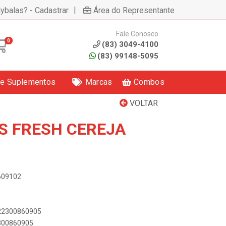
|
lybalas? - Cadastrar
Área do Representante
Fale Conosco
0
(83) 3049-4100
(83) 99148-5095
 e Suplementos
Marcas
Combos
VOLTAR
5S FRESH CEREJA
8609102
622300860905
2300860905