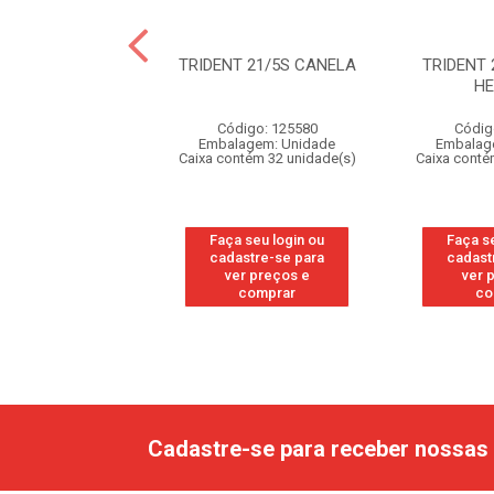
ENT GARRAFA
TRIDENT 21/5S CANELA
TRIDENT 
ANGO LIMAO
H
6UNX54GR
Código: 125580
Códig
digo: 319233
Embalagem: Unidade
Embalag
agem: Unidade
Caixa contém 32 unidade(s)
Caixa conté
ntém 6 unidade(s)
Faça seu login ou
Faça s
 seu login ou
cadastre-se para
cadast
astre-se para
ver preços e
ver 
er preços e
comprar
co
comprar
Cadastre-se para receber nossas 