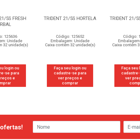
21/5S FRESH
TRIDENT 21/5S HORTELA
TRIDENT 21/5
ERBAL
o: 125636
Código: 125652
Código: 
em: Unidade
Embalagem: Unidade
Embalagem:
m 32 unidade(s)
Caixa contém 32 unidade(s)
Caixa contém 3
eu login ou
Faça seu login ou
Faça seu 
re-se para
cadastre-se para
cadastre-
preços e
ver preços e
ver pre
mprar
comprar
comp
ofertas!