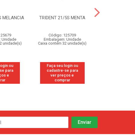
S MELANCIA
TRIDENT 21/5S MENTA
TRIDENT 21/5
FRUTTI
125679
Código: 125709
Código: 12
 Unidade
Embalagem: Unidade
Embalagem: U
2 unidade(s)
Caixa contém 32 unidade(s)
Caixa contém 32 u
login ou
Faça seu login ou
Faça seu log
se para
cadastre-se para
cadastre-se
ços e
ver preços e
ver preços
rar
comprar
compra